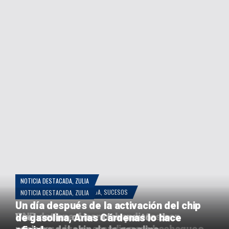
NOTICIA DESTACADA
,
ZULIA
COLOMBIA
,
NOTICIA DESTACADA
,
SUCESOS
NOTICIA DESTACADA
,
ZULIA
Un día después de la activación del chip
GNB detiene 4 contrabandistas con
Vuelven las colas a los puntos de
de gasolina, Arias Cárdenas lo hace