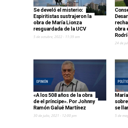
Se develó el misterio:
Conse
Espiritistas sustrajeron la
Desar
obra de María Lionza
recha
resguardada de la UCV
obra 
Rodrí
5 de octubre, 2022 - 11:39 am
24 de ju
OPINIÓN
POLÍTI
«A los 508 años de la obra
María
de el príncipe». Por Johnny
sobre
Ramón Galué Martínez
se ll
30 de julio, 2021 - 12:00 pm
5 de ma