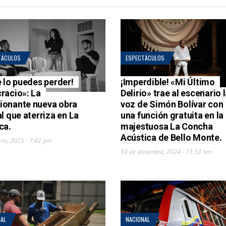
TÁCULOS
ESPECTÁCULOS
e lo puedes perder!
¡Imperdible! «Mi Último
racio»: La
Delirio» trae al escenario 
onante nueva obra
voz de Simón Bolívar con
al que aterriza en La
una función gratuita en la
ca.
majestuosa La Concha
Acústica de Bello Monte.
nio, 2025 - 7:42 pm
10 de diciembre, 2024 - 11:33 am
AL
NACIONAL