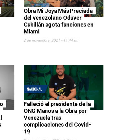
Obra Mi Joya Más Preciada
del venezolano Oduver
Cubillán agota funciones en
Miami
2 de noviembre, 2021 - 11:44 am
NACIONAL
do
Falleció el presidente de la
ONG Manos a la Obra por
l
Venezuela tras
s
complicaciones del Covid-
19