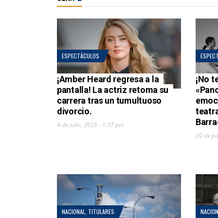
ESPECTÁCULOS
ESPEC
¡Amber Heard regresa a la
¡No t
pantalla! La actriz retoma su
«Panc
carrera tras un tumultuoso
emoci
divorcio.
teatr
Barra
4 de julio, 2025 - 1:37 pm
20 de ju
NACIONAL
,
TITULARES
NACION