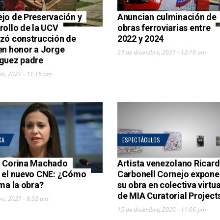
jo de Preservación y
Anuncian culminación de
rollo de la UCV
obras ferroviarias entre
zó construcción de
2022 y 2024
en honor a Jorge
23 de diciembre, 2021 - 12:10 am
guez padre
lio, 2022 - 11:15 am
CA
ESPECTÁCULOS
 Corina Machado
Artista venezolano Ricar
 el nuevo CNE: ¿Cómo
Carbonell Cornejo expone
ama la obra?
su obra en colectiva virtua
de MIA Curatorial Project
yo, 2021 - 8:52 am
15 de diciembre, 2020 - 11:06 pm