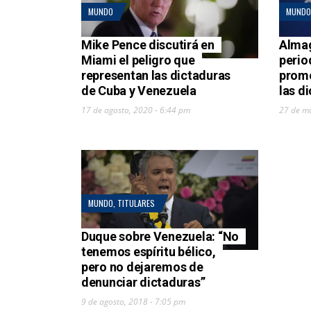
MUNDO
MUNDO
Mike Pence discutirá en
Alma
Miami el peligro que
perio
representan las dictaduras
prome
de Cuba y Venezuela
las d
17 de agosto, 2020 - 6:44 pm
27 de m
MUNDO
,
TITULARES
Duque sobre Venezuela: “No
tenemos espíritu bélico,
pero no dejaremos de
denunciar dictaduras”
9 de agosto, 2018 - 7:05 pm