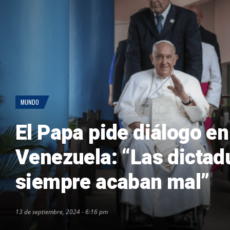
MUNDO
El Papa pide diálogo en
Venezuela: “Las dictad
siempre acaban mal”
13 de septiembre, 2024 - 6:16 pm