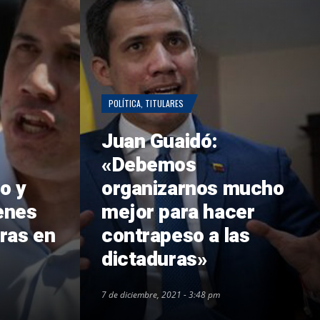
POLÍTICA
,
TITULARES
Juan Guaidó:
«Debemos
o y
organizarnos mucho
enes
mejor para hacer
ras en
contrapeso a las
dictaduras»
7 de diciembre, 2021 - 3:48 pm