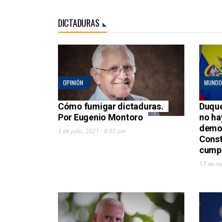
DICTADURAS
OPINIÓN
MUNDO
Cómo fumigar dictaduras.
Duque
Por Eugenio Montoro
no ha
democ
1 de julio, 2021 - 6:02 pm
Const
cumpl
17 de m