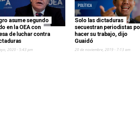
POLÍTICA
gro asume segundo
Solo las dictaduras
do en la OEA con
secuestran periodistas po
sa de luchar contra
hacer su trabajo, dijo
ictaduras
Guaidó
ayo, 2020 - 5:43 pm
20 de noviembre, 2019 - 7:13 am