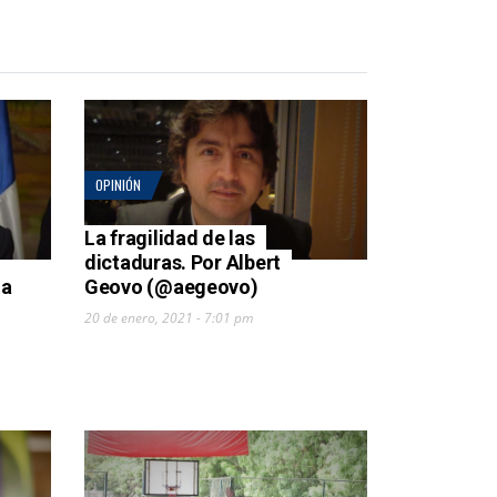
OPINIÓN
La fragilidad de las
dictaduras. Por Albert
 a
Geovo (@aegeovo)
20 de enero, 2021 - 7:01 pm