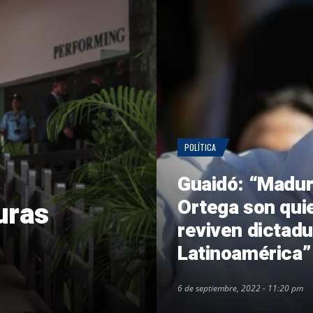
POLÍTICA
Guaidó: “Madur
Ortega son qui
uras
reviven dictadu
Latinoamérica”
6 de septiembre, 2022 - 11:20 pm