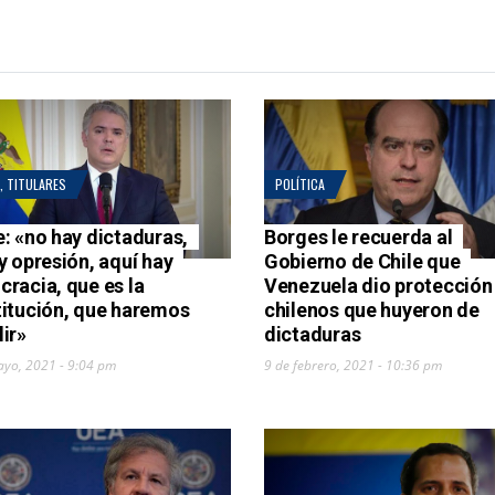
,
TITULARES
POLÍTICA
: «no hay dictaduras,
Borges le recuerda al
y opresión, aquí hay
Gobierno de Chile que
racia, que es la
Venezuela dio protección
itución, que haremos
chilenos que huyeron de
ir»
dictaduras
ayo, 2021 - 9:04 pm
9 de febrero, 2021 - 10:36 pm