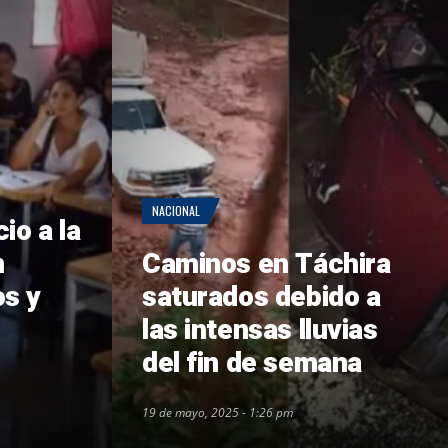
NACIONAL
io a la
n
Caminos en Táchira
os y
saturados debido a
las intensas lluvias
del fin de semana
19 de mayo, 2025 - 1:26 pm