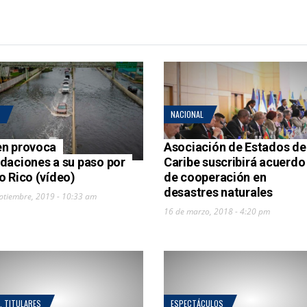
NACIONAL
n provoca
Asociación de Estados de
daciones a su paso por
Caribe suscribirá acuerdo
o Rico (vídeo)
de cooperación en
desastres naturales
ptiembre, 2019 - 10:33 am
16 de marzo, 2018 - 4:20 pm
,
TITULARES
ESPECTÁCULOS