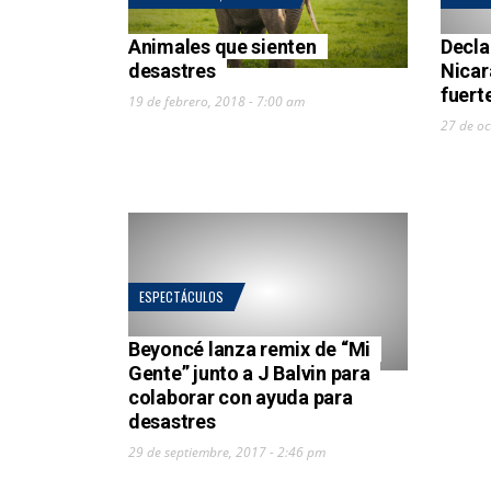
Animales que sienten
Decla
desastres
Nicar
fuert
19 de febrero, 2018 - 7:00 am
27 de oc
ESPECTÁCULOS
Beyoncé lanza remix de “Mi
Gente” junto a J Balvin para
colaborar con ayuda para
desastres
29 de septiembre, 2017 - 2:46 pm