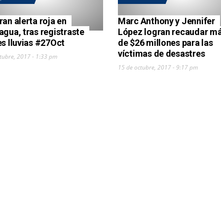
ran alerta roja en
Marc Anthony y Jennifer
agua, tras registraste
López logran recaudar m
es lluvias #27Oct
de $26 millones para las
víctimas de desastres
tubre, 2017 - 1:33 pm
15 de octubre, 2017 - 9:17 pm