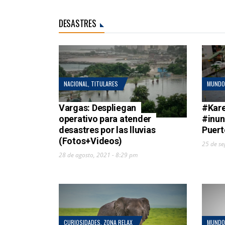
DESASTRES
NACIONAL
,
TITULARES
MUNDO
Vargas: Despliegan
#Kare
operativo para atender
#inun
desastres por las lluvias
Puert
(Fotos+Videos)
25 de se
28 de agosto, 2021 - 8:29 pm
CURIOSIDADES
,
ZONA RELAX
MUNDO