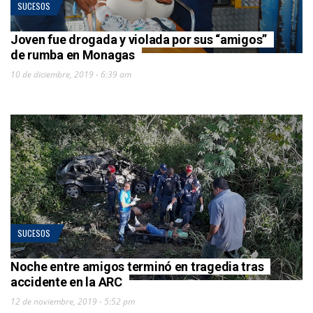
SUCESOS
Joven fue drogada y violada por sus “amigos”
de rumba en Monagas
10 de diciembre, 2019 - 6:39 am
SUCESOS
Noche entre amigos terminó en tragedia tras
accidente en la ARC
12 de noviembre, 2019 - 5:52 pm