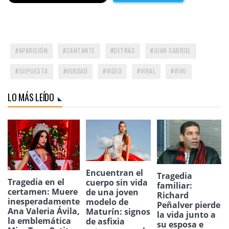
APARICIÓN
CANTANTE
DETRÁS
JUAN GABRIEL
SUPUESTA
VERDAD
VIDEO
VIRAL
VIVO
LO MÁS LEÍDO
Encuentran el
Tragedia
Tragedia en el
cuerpo sin vida
familiar:
certamen: Muere
de una joven
Richard
inesperadamente
modelo de
Peñalver pierde
Ana Valeria Ávila,
Maturín: signos
la vida junto a
la emblemática
de asfixia
su esposa e