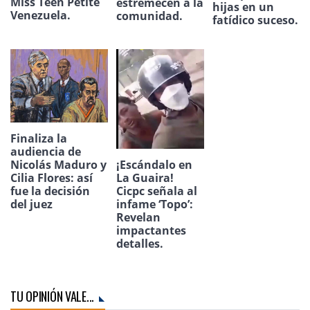
Miss Teen Petite
estremecen a la
hijas en un
Venezuela.
comunidad.
fatídico suceso.
Finaliza la
audiencia de
Nicolás Maduro y
¡Escándalo en
Cilia Flores: así
La Guaira!
fue la decisión
Cicpc señala al
del juez
infame ‘Topo’:
Revelan
impactantes
detalles.
TU OPINIÓN VALE...