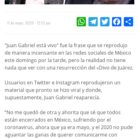
WHATSAPP
TELEGRAM
TWITTER
FACEBOO
CO
11 de mayo, 2020 - 12:53 pm
“Juan Gabriel está vivo” fue la frase que se reprodujo
de manera incensante en las redes sociales de México
este domingo por la tarde, pero la realidad no tiene
nada que ver con una resurrección del «Divo de Juárez.
Usuarios en Twitter e Instagram reprodujeron un
material que pronto se hizo viral y donde,
supuestamente, Juan Gabriel reaparecía.
“No me quedó de otra y ahorita que sé que todos
están encerrados en México, sufriendo por el
coronavirus, ahora que ya era mayo, y el 2020 no pude
aguantar las ganas de querer comunicarme con