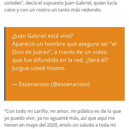
ustedes”, decía el supuesto Juan Gabriel, quien lucía
calvo y con un rostro un tanto más redondo.
¿Juan Gabriel está vivo?
Apareció un hombre que asegura ser “el
Divo de Juárez”, a través de un video
que fue difundido en la red. ¿Será él?
Juzgue usted mismo.
pic.twitter.com/EZq76WuZb5
— Escenariosv (@escenariosv)
May 11,
2020
“Con todo mi cariño, mi amor, mi público es de lo que
yo puedo vivir, ya no aguanté más, así que aquí me
tienen en mayo del 2020, envío un saludo a toda mi