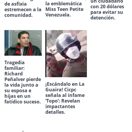
un ciudadano
la emblemática
de asfixia
con 20 dólares
Miss Teen Petite
estremecen a la
para evitar su
Venezuela.
comunidad.
detención.
Tragedia
familiar:
Richard
Peñalver pierde
¡Escándalo en La
la vida junto a
Guaira! Cicpc
su esposa e
señala al infame
hijas en un
‘Topo’: Revelan
fatídico suceso.
impactantes
detalles.