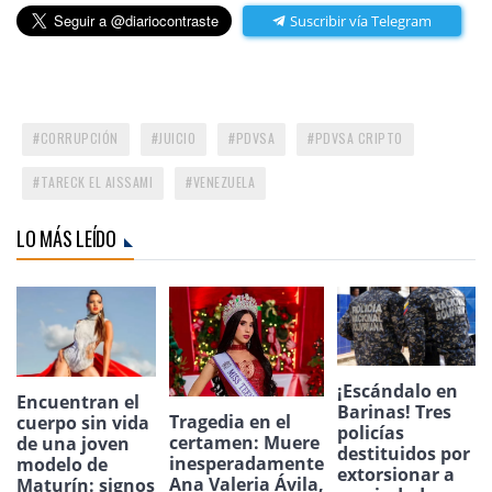
Suscribir vía Telegram
CORRUPCIÓN
JUICIO
PDVSA
PDVSA CRIPTO
TARECK EL AISSAMI
VENEZUELA
LO MÁS LEÍDO
¡Escándalo en
Encuentran el
Barinas! Tres
Tragedia en el
cuerpo sin vida
policías
certamen: Muere
de una joven
destituidos por
inesperadamente
modelo de
extorsionar a
Ana Valeria Ávila,
Maturín: signos