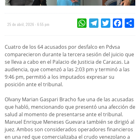
WHATSAPP
TELEGRAM
TWITTER
FACEBOO
CO
25 de abril, 2026 - 6:55 pm
Cuatro de los 64 acusados por desfalco en Pdvsa
comparecieron durante la tercera sesión del juicio que
se lleva a cabo en el Palacio de Justicia de Caracas. La
audiencia, que comenzó a las 2:03 pm y terminó a las
9:46 pm, permitió a los imputados expresar su
posición ante el tribunal.
Olvany Marian Gaspari Bracho fue una de las acusadas
que habló, mencionando que presentó una afección de
salud al momento de presentarse ante el tribunal.
Manuel Enrique Meneses Guevara también se dirigió al
juez. Ambos son considerados operadores financieros
en una red que comercializaba el crudo venezolano a