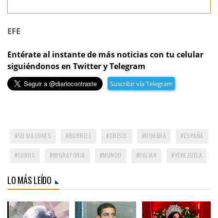
EFE
Entérate al instante de más noticias con tu celular
siguiéndonos en Twitter y Telegram
Suscribir vía Telegram
50 MILLONES
BORRELL
CRISIS
DONARÁ
ESPAÑA
EUROS
MIGRATORIA
MUNDO
PALIAR
VENEZUELA
LO MÁS LEÍDO