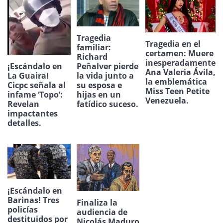
Tragedia
Tragedia en el
familiar:
certamen: Muere
Richard
inesperadamente
¡Escándalo en
Peñalver pierde
Ana Valeria Ávila,
La Guaira!
la vida junto a
la emblemática
Cicpc señala al
su esposa e
Miss Teen Petite
infame ‘Topo’:
hijas en un
Venezuela.
Revelan
fatídico suceso.
impactantes
detalles.
¡Escándalo en
Barinas! Tres
Finaliza la
policías
audiencia de
destituidos por
Nicolás Maduro