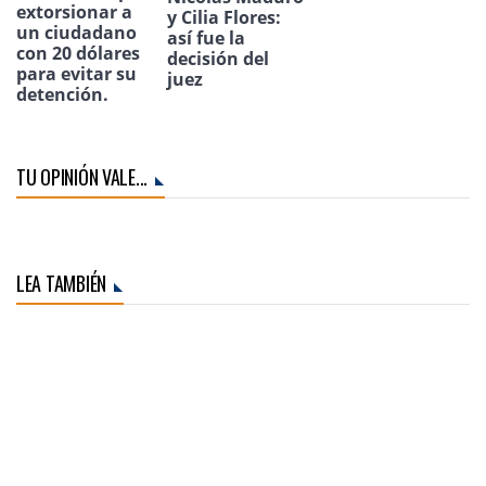
extorsionar a
y Cilia Flores:
un ciudadano
así fue la
con 20 dólares
decisión del
para evitar su
juez
detención.
TU OPINIÓN VALE...
LEA TAMBIÉN