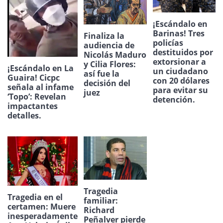
¡Escándalo en
Barinas! Tres
Finaliza la
policías
audiencia de
destituidos por
Nicolás Maduro
extorsionar a
y Cilia Flores:
¡Escándalo en La
un ciudadano
así fue la
Guaira! Cicpc
con 20 dólares
decisión del
señala al infame
para evitar su
juez
‘Topo’: Revelan
detención.
impactantes
detalles.
Tragedia
Tragedia en el
familiar:
certamen: Muere
Richard
inesperadamente
Peñalver pierde