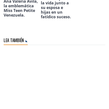
Ana Valeria Ávila,
la vida junto a
la emblemática
su esposa e
Miss Teen Petite
hijas en un
Venezuela.
fatídico suceso.
LEA TAMBIÉN