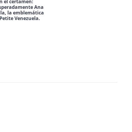
n el certamen:
speradamente Ana
ila, la emblemática
Petite Venezuela.