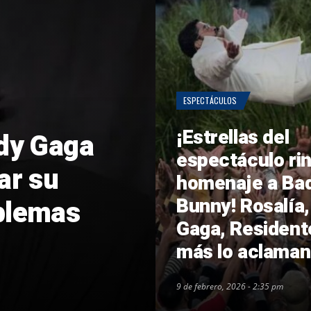
ESPECTÁCULOS
¡Estrellas del
ady Gaga
espectáculo ri
ar su
homenaje a Ba
Bunny! Rosalía,
oblemas
Gaga, Resident
más lo aclaman
9 de febrero, 2026 - 2:35 pm