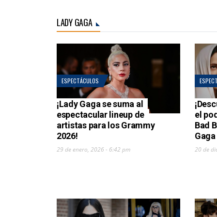
LADY GAGA
ESPECTÁCULOS
ESPEC
¡Lady Gaga se suma al
¡Desc
espectacular lineup de
el po
artistas para los Grammy
Bad B
2026!
Gaga 
29 de enero, 2026 - 6:42 pm
20 de di