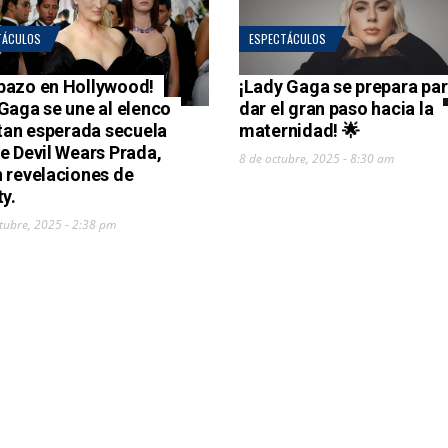
TÁCULOS
ESPECTÁCULOS
azo en Hollywood!
¡Lady Gaga se prepara pa
Gaga se une al elenco
dar el gran paso hacia la
 tan esperada secuela
maternidad! 🌟
e Devil Wears Prada,
8 de octubre, 2025 - 8:30 am
 revelaciones de
ty.
tubre, 2025 - 2:38 pm