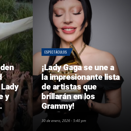
ESPECTÁCULOS
nden
¡Lady Gaga se une a
d
la impresionante lista
 Lady
de artistas que
e y
brillarán en los
.
Grammy!
30 de enero, 2026 - 5:40 pm