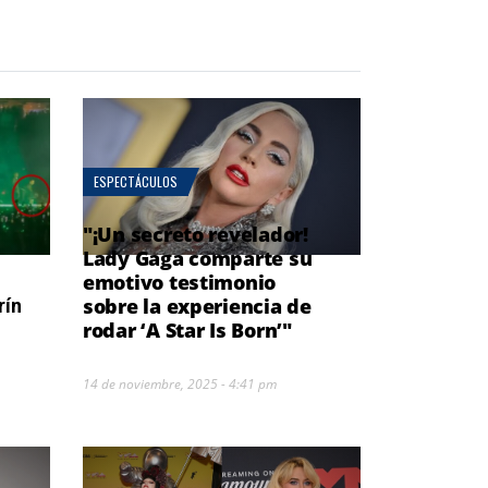
ESPECTÁCULOS
"¡Un secreto revelador!
Lady Gaga comparte su
emotivo testimonio
sobre la experiencia de
rín
rodar ‘A Star Is Born’"
14 de noviembre, 2025 - 4:41 pm