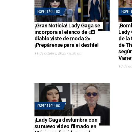
ESPECTÁCULOS
ESPEC
¡Gran Noticia! Lady Gaga se
¡Bomb
incorpora al elenco de «El
Lady 
diablo viste de moda 2»
de la
¡Prepárense para el desfile!
de Th
según
11 de octubre, 2025 - 8:30 am
Varie
10 de oc
ESPECTÁCULOS
¡Lady Gaga deslumbra con
su nuevo video filmado en