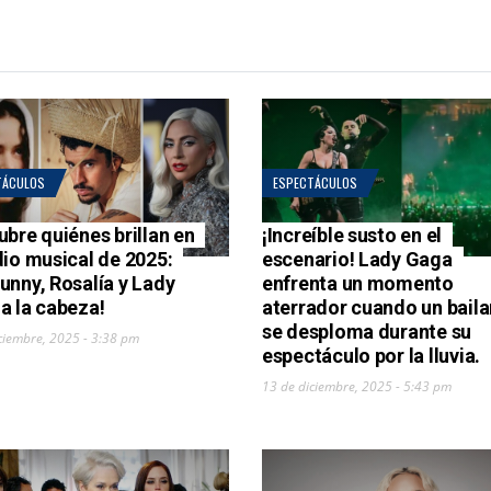
TÁCULOS
ESPECTÁCULOS
ubre quiénes brillan en
¡Increíble susto en el
dio musical de 2025:
escenario! Lady Gaga
unny, Rosalía y Lady
enfrenta un momento
a la cabeza!
aterrador cuando un baila
se desploma durante su
ciembre, 2025 - 3:38 pm
espectáculo por la lluvia.
13 de diciembre, 2025 - 5:43 pm