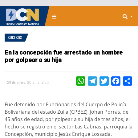
SUCESOS
En la concepción fue arrestado un hombre
por golpear a su hija
WHATSAPP
TELEGRAM
TWITTER
FACEBOO
CO
28 de enero, 2016 - 3:12 pm
Fue detenido por Funcionarios del Cuerpo de Policía
Bolivariana del estado Zulia (CPBEZ), Johan Porras, de
45 años de edad, por golpear a su hija de tres años, el
hecho se registro en el sector Las Cabrias, parroquia la
Concepción, municipio Jesús Enrique Lossada.