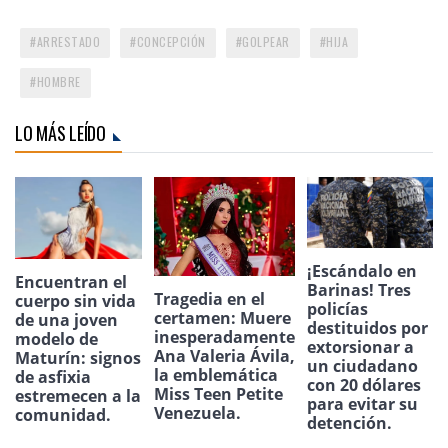
ARRESTADO
CONCEPCIÓN
GOLPEAR
HIJA
HOMBRE
LO MÁS LEÍDO
¡Escándalo en
Encuentran el
Barinas! Tres
Tragedia en el
cuerpo sin vida
policías
certamen: Muere
de una joven
destituidos por
inesperadamente
modelo de
extorsionar a
Ana Valeria Ávila,
Maturín: signos
un ciudadano
la emblemática
de asfixia
con 20 dólares
Miss Teen Petite
estremecen a la
para evitar su
Venezuela.
comunidad.
detención.