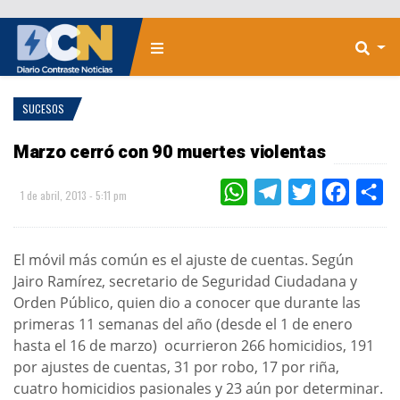
SUCESOS
Marzo cerró con 90 muertes violentas
WHATSAPP
TELEGRAM
TWITTER
FACEBOO
CO
1 de abril, 2013 - 5:11 pm
El móvil más común es el ajuste de cuentas. Según
Jairo Ramírez, secretario de Seguridad Ciudadana y
Orden Público, quien dio a conocer que durante las
primeras 11 semanas del año (desde el 1 de enero
hasta el 16 de marzo) ocurrieron 266 homicidios, 191
por ajustes de cuentas, 31 por robo, 17 por riña,
cuatro homicidios pasionales y 23 aún por determinar.