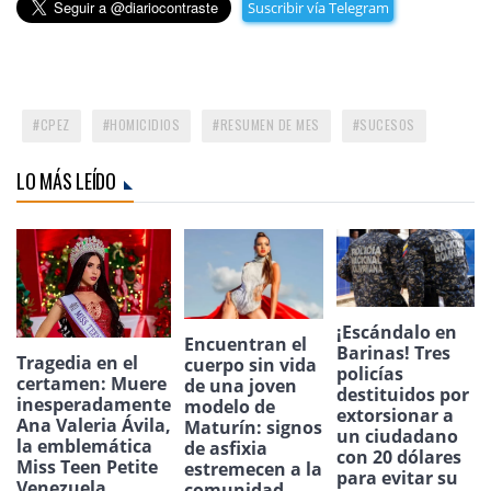
Suscribir vía Telegram
CPEZ
HOMICIDIOS
RESUMEN DE MES
SUCESOS
LO MÁS LEÍDO
¡Escándalo en
Encuentran el
Barinas! Tres
Tragedia en el
cuerpo sin vida
policías
certamen: Muere
de una joven
destituidos por
inesperadamente
modelo de
extorsionar a
Ana Valeria Ávila,
Maturín: signos
un ciudadano
la emblemática
de asfixia
con 20 dólares
Miss Teen Petite
estremecen a la
para evitar su
Venezuela.
comunidad.