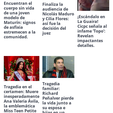
Encuentran el
Finaliza la
cuerpo sin vida
audiencia de
de una joven
Nicolás Maduro
¡Escándalo en
modelo de
y Cilia Flores:
La Guaira!
Maturín: signos
así fue la
Cicpc señala al
de asfixia
decisión del
infame ‘Topo’:
estremecen a la
juez
Revelan
comunidad.
impactantes
detalles.
Tragedia
Tragedia en el
familiar:
certamen: Muere
Richard
inesperadamente
Peñalver pierde
Ana Valeria Ávila,
la vida junto a
la emblemática
su esposa e
Miss Teen Petite
hijas en un