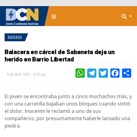
SUCESOS
Balacera en cárcel de Sabaneta deja un
herido en Barrio Libertad
WHATSAPP
TELEGRAM
TWITTER
FACEBOO
CO
8 de abril, 2013 - 8:07 pm
El joven se encontraba junto a cinco muchachos más, y
con una carretilla bajaban unos bloques cuando sintió
el dolor. Inocente le reclamó a uno de sus
compañeros, por presuntamente haberle lanzado una
piedra.