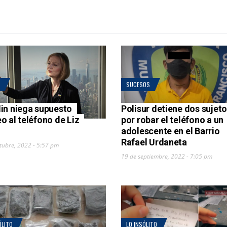
SUCESOS
in niega supuesto
Polisur detiene dos sujet
o al teléfono de Liz
por robar el teléfono a un
adolescente en el Barrio
Rafael Urdaneta
tubre, 2022 - 5:57 pm
19 de septiembre, 2022 - 7:05 pm
ÓLITO
LO INSÓLITO