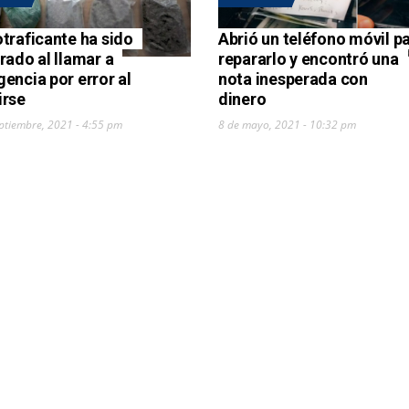
traficante ha sido
Abrió un teléfono móvil p
rado al llamar a
repararlo y encontró una
encia por error al
nota inesperada con
irse
dinero
ptiembre, 2021 - 4:55 pm
8 de mayo, 2021 - 10:32 pm