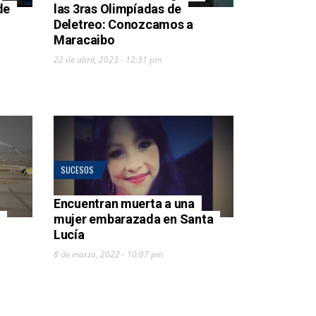
de
las 3ras Olimpíadas de
Deletreo: Conozcamos a
Maracaibo
22 de abril, 2023 - 12:31 pm
SUCESOS
Encuentran muerta a una
mujer embarazada en Santa
Lucía
8 de marzo, 2022 - 10:07 pm