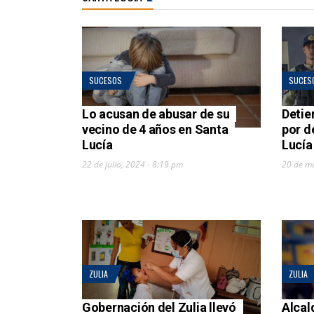
SUCESOS
SUCES
Lo acusan de abusar de su
Detie
vecino de 4 años en Santa
por d
Lucía
Lucía
22 de julio, 2024 - 8:19 pm
20 de m
ZULIA
ZULIA
Gobernación del Zulia llevó
Alcal