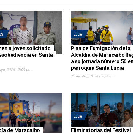
OS
ZULIA
nen a joven solicitado
Plan de Fumigación de la
esobediencia en Santa
Alcaldía de Maracaibo lle
a su jornada número 50 en
parroquia Santa Lucía
ayo, 2024 - 7:09 pm
25 de abril, 2024 - 9:57 am
ZULIA
día de Maracaibo
Eliminatorias del Festival