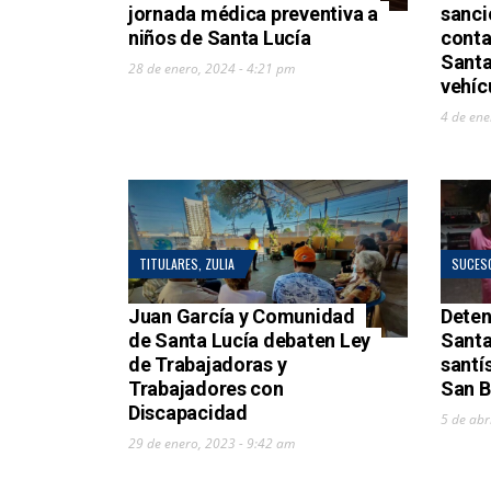
jornada médica preventiva a
sanci
niños de Santa Lucía
conta
Santa
28 de enero, 2024 - 4:21 pm
vehíc
4 de ene
TITULARES
,
ZULIA
SUCES
Juan García y Comunidad
Deten
de Santa Lucía debaten Ley
Santa
de Trabajadoras y
santí
Trabajadores con
San B
Discapacidad
5 de abr
29 de enero, 2023 - 9:42 am