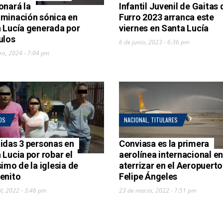
onará la
Infantil Juvenil de Gaitas 
minación sónica en
Furro 2023 arranca este
 Lucía generada por
viernes en Santa Lucía
ulos
6 de junio, 2023 - 6:36 pm
ro, 2024 - 7:04 pm
OS
NACIONAL
,
TITULARES
idas 3 personas en
Conviasa es la primera
 Lucia por robar el
aerolínea internacional en
simo de la iglesia de
aterrizar en el Aeropuerto
enito
Felipe Ángeles
il, 2022 - 3:46 pm
23 de marzo, 2022 - 7:51 pm