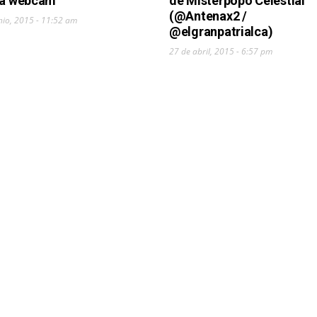
la webcam
de Misterpopo Celestial
(@Antenax2 /
nio, 2015 - 11:52 am
@elgranpatrialca)
27 de abril, 2015 - 6:57 pm