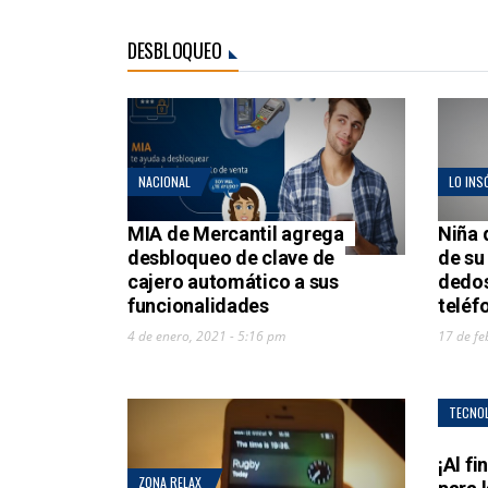
DESBLOQUEO
NACIONAL
LO INS
MIA de Mercantil agrega
Niña 
desbloqueo de clave de
de su
cajero automático a sus
dedos
funcionalidades
teléf
4 de enero, 2021 - 5:16 pm
17 de fe
TECNO
¡Al fi
ZONA RELAX