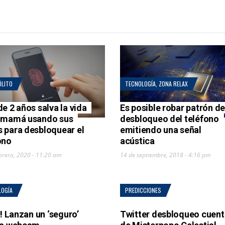
ÓLITO
TECNOLOGÍA
,
ZONA RELAX
de 2 años salva la vida
Es posible robar patrón de
 mamá usando sus
desbloqueo del teléfono
 para desbloquear el
emitiendo una señal
ono
acústica
brero, 2020 - 11:20 am
14 de septiembre, 2018 - 4:16 pm
LOGÍA
PREDICCIONES
n! Lanzan un ‘seguro’
Twitter desbloqueo cuent