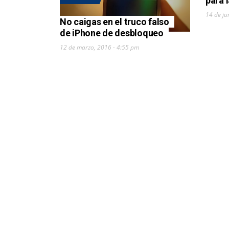
para 
14 de ju
No caigas en el truco falso
de iPhone de desbloqueo
12 de marzo, 2016 - 4:55 pm