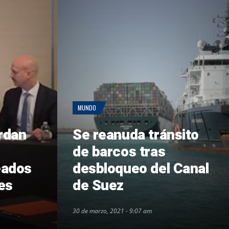
MUNDO
rdan
Se reanuda tránsito
de barcos tras
eados
desbloqueo del Canal
es
de Suez
30 de marzo, 2021 - 9:07 am