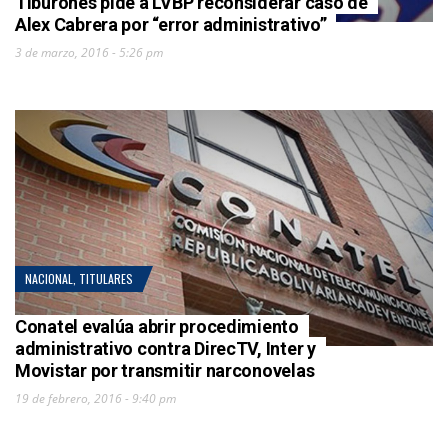
Tiburones pide a LVBP reconsiderar caso de
Alex Cabrera por “error administrativo”
3 de marzo, 2016 - 5:26 pm
NACIONAL
,
TITULARES
Conatel evalúa abrir procedimiento
administrativo contra DirecTV, Inter y
Movistar por transmitir narconovelas
19 de febrero, 2016 - 9:40 pm