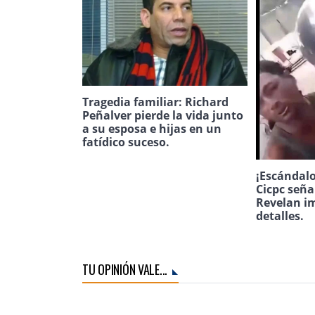
Tragedia familiar: Richard
Peñalver pierde la vida junto
a su esposa e hijas en un
fatídico suceso.
¡Escándalo
Cicpc seña
Revelan i
detalles.
TU OPINIÓN VALE...