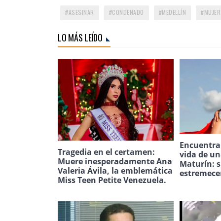
ASESINAR
CONDENADO
MEDELLÍN
MUJER
LO MÁS LEÍDO
Encuentran
Tragedia en el certamen:
vida de u
Muere inesperadamente Ana
Maturín: s
Valeria Ávila, la emblemática
estremece
Miss Teen Petite Venezuela.