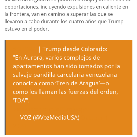
deportaciones, incluyendo expulsiones en caliente en
la frontera, van en camino a superar las que se
llevaron a cabo durante los cuatro años que Trump
estuvo en el poder.
#AHORA
| Trump desde Colorado:
“En Aurora, varios complejos de
apartamentos han sido tomados por la
salvaje pandilla carcelaria venezolana
conocida como ‘Tren de Aragua’—o
como los llaman las fuerzas del orden,
‘TDA’”.
pic.twitter.com/ePGmkVqyvF
— VOZ (@VozMediaUSA)
October 11,
2024