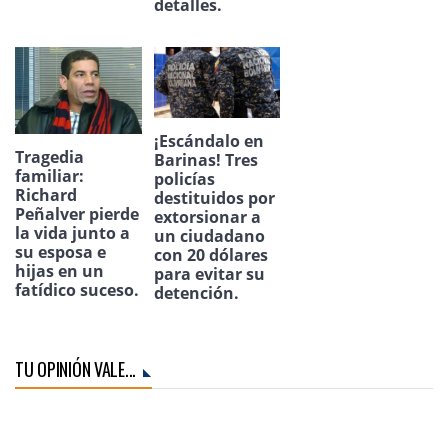
detalles.
¡Escándalo en
Tragedia
Barinas! Tres
familiar:
policías
Richard
destituidos por
Peñalver pierde
extorsionar a
la vida junto a
un ciudadano
su esposa e
con 20 dólares
hijas en un
para evitar su
fatídico suceso.
detención.
TU OPINIÓN VALE...