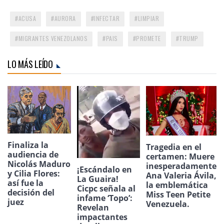
ACUSA
AURORA
INFECTAR
LIMPIAR
MIGRANTES VENEZOLANOS
PAIS
PROMETE
TRUMP
LO MÁS LEÍDO
Finaliza la
Tragedia en el
audiencia de
certamen: Muere
Nicolás Maduro
inesperadamente
¡Escándalo en
y Cilia Flores:
Ana Valeria Ávila,
La Guaira!
así fue la
la emblemática
Cicpc señala al
decisión del
Miss Teen Petite
infame ‘Topo’:
juez
Venezuela.
Revelan
impactantes