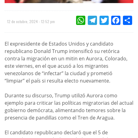
WHATSAPP
TELEGRAM
TWITTER
FACEBOO
CO
12 de octubre, 2024 - 12:52 pm
El expresidente de Estados Unidos y candidato
republicano Donald Trump intensificó su retórica
contra la migración en un mitin en Aurora, Colorado,
este viernes, en el que acusó a los migrantes
venezolanos de “infectar” la ciudad y prometió
“limpiar” el país si resulta electo nuevamente.
Durante su discurso, Trump utilizó Aurora como
ejemplo para criticar las políticas migratorias del actual
gobierno demócrata, alimentando temores sobre la
presencia de pandillas como el Tren de Aragua.
El candidato republicano declaró que el 5 de