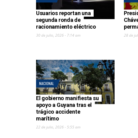
Usuarios reportan una
Presi
segunda ronda de
Cháve
racionamiento eléctrico
perm
30 de julio, 2026 - 7:14 am
28 de ju
NACIONAL
El gobierno manifiesta su
apoyo a Guyana tras el
trágico accidente
marítimo
22 de julio, 2026 - 5:55 am