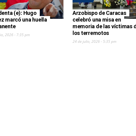
denta (e): Hugo
Arzobispo de Caracas
z marcó una huella
celebró una misa en
anente
memoria de las víctimas 
los terremotos
lio, 2026 - 7:35 pm
24 de julio, 2026 - 5:35 pm