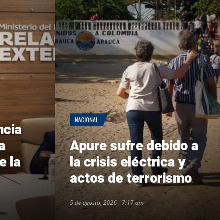
NACIONAL
ncia
a
Apure sufre debido a
e la
la crisis eléctrica y
actos de terrorismo
5 de agosto, 2026 - 7:17 am