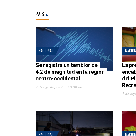
PAIS
NACIONAL
NACION
Se registra un temblor de
La pr
4.2 de magnitud en la región
encab
centro-occidental
del P
Recre
2 de agosto, 2026 - 10:00 am
1 de ago
NACIONAL
NACION