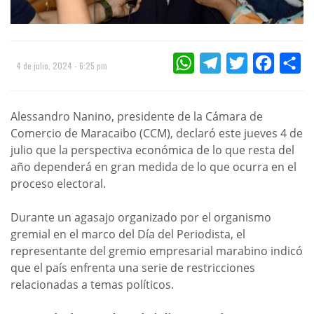
WHATSAPP
TELEGRAM
TWITTER
FACEBOO
CO
4 de julio, 2024 - 6:25 pm
Alessandro Nanino, presidente de la Cámara de
Comercio de Maracaibo (CCM), declaró este jueves 4 de
julio que la perspectiva económica de lo que resta del
año dependerá en gran medida de lo que ocurra en el
proceso electoral.
Durante un agasajo organizado por el organismo
gremial en el marco del Día del Periodista, el
representante del gremio empresarial marabino indicó
que el país enfrenta una serie de restricciones
relacionadas a temas políticos.