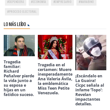
DEPENDERÁ
ECONOMÍA
EMPRESARIO
MARABINO
PROCESO ELECTORAL
LO MÁS LEÍDO
Tragedia
Tragedia en el
familiar:
certamen: Muere
Richard
inesperadamente
¡Escándalo en
Peñalver pierde
Ana Valeria Ávila,
La Guaira!
la vida junto a
la emblemática
Cicpc señala al
su esposa e
Miss Teen Petite
infame ‘Topo’:
hijas en un
Venezuela.
Revelan
fatídico suceso.
impactantes
detalles.