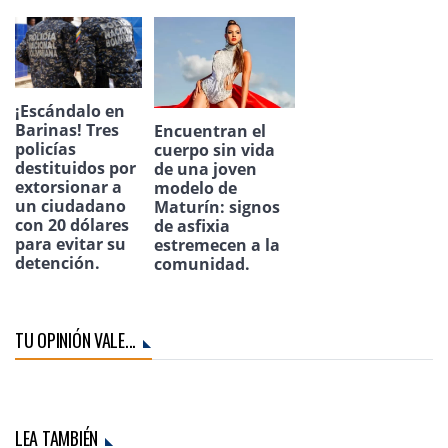
¡Escándalo en
Barinas! Tres
Encuentran el
policías
cuerpo sin vida
destituidos por
de una joven
extorsionar a
modelo de
un ciudadano
Maturín: signos
con 20 dólares
de asfixia
para evitar su
estremecen a la
detención.
comunidad.
TU OPINIÓN VALE...
LEA TAMBIÉN