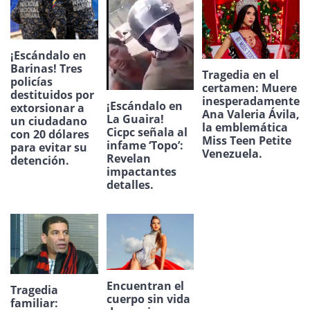
¡Escándalo en
Barinas! Tres
Tragedia en el
policías
certamen: Muere
destituidos por
inesperadamente
¡Escándalo en
extorsionar a
Ana Valeria Ávila,
La Guaira!
un ciudadano
la emblemática
Cicpc señala al
con 20 dólares
Miss Teen Petite
infame ‘Topo’:
para evitar su
Venezuela.
Revelan
detención.
impactantes
detalles.
Encuentran el
Tragedia
cuerpo sin vida
familiar: