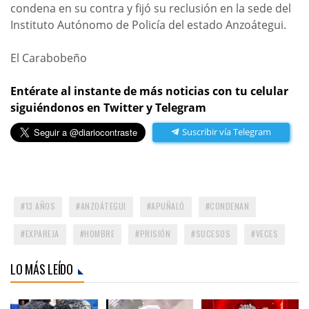
condena en su contra y fijó su reclusión en la sede del
Instituto Autónomo de Policía del estado Anzoátegui.
El Carabobeño
Entérate al instante de más noticias con tu celular
siguiéndonos en Twitter y Telegram
Suscribir vía Telegram
13 AÑOS
ANZOÁTEGUI
APUÑALÓ
CONDENAN
EXPAREJA
HOMBRE
PRISIÓN
SUCESOS
VECES
LO MÁS LEÍDO