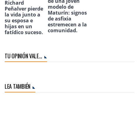
de una joven
Richard
modelo de
Peñalver pierde
Maturín: signos
la vida junto a
de asfixia
su esposa e
estremecen a la
hijas en un
comunidad.
fatídico suceso.
TU OPINIÓN VALE...
LEA TAMBIÉN