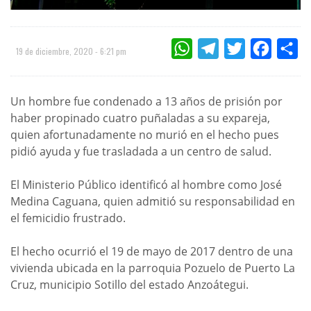
WHATSAPP
TELEGRAM
TWITTER
FACEBOO
CO
19 de diciembre, 2020 - 6:21 pm
Un hombre fue condenado a 13 años de prisión por
haber propinado cuatro puñaladas a su expareja,
quien afortunadamente no murió en el hecho pues
pidió ayuda y fue trasladada a un centro de salud.
El Ministerio Público identificó al hombre como José
Medina Caguana, quien admitió su responsabilidad en
el femicidio frustrado.
El hecho ocurrió el 19 de mayo de 2017 dentro de una
vivienda ubicada en la parroquia Pozuelo de Puerto La
Cruz, municipio Sotillo del estado Anzoátegui.