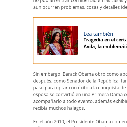
no podían entrar con libertad en las casas y
aun ocurren problemas, cosas y detalles ide
Lea también
Tragedia en el cer
Ávila, la emblemát
Sin embargo, Barack Obama obró como abo
después, como Senador de la República, tant
paso para optar con éxito a la conquista de 
esposa se convirtió en una Primera Dama co
acompañarlo a todo evento, además exhibir p
recibía muchos halagos.
En el año 2010, el Presidente Obama comenz