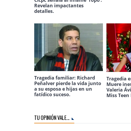
Cicpc señala al infame ‘Topo’:
Revelan impactantes
detalles.
Tragedia familiar: Richard
Tragedia e
Peñalver pierde la vida junto
Muere ine
a su esposa e hijas en un
Valeria Áv
fatídico suceso.
Miss Teen 
TU OPINIÓN VALE...