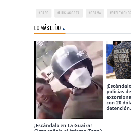
CARE
LUIS ACOSTA
OBAMA
REFLEXIONE
LO MÁS LEÍDO
¡Escándalo
policías d
extorsion
con 20 dól
detención
¡Escándalo en La Guaira!