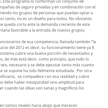
e. Este programa lo conforman un conjunto de
compañías de seguro privadas y en combinación con el
cubriendo los grupos de personas que puedan optar a
 por tanto, no es un diseño para todos. No obstante
 se queda corta ante la demanda creciente de este
entana favorable a la entrada de nuevos grupos.
funcionarios de esa competencia, llamada también “la
arzo del 2012 es decir, su funcionamiento tiene ya 8
el sistema cubre una buena porción de necesitados y
o, de más está decir, como principio, que todo lo
arato, necesario y se debe ejecutar tanto más cuanto
ue se supone ha sido fielmente estudiada. Por otra
eficiario, se compadece con esa realidad y cubre
 no debe haber mezquindad sino amplitud para
er cuando las ideas son sanas y magníficos los
ten tantos niveles hacia abajo que merecen