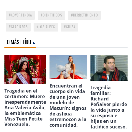
ADVERTENCIA
CIENTÍFICOS
DERRETIMIENTO
GLACIARES
LOS ALPES
SUIZA
LO MÁS LEÍDO
Encuentran el
Tragedia
Tragedia en el
cuerpo sin vida
familiar:
certamen: Muere
de una joven
Richard
inesperadamente
modelo de
Peñalver pierde
Ana Valeria Ávila,
Maturín: signos
la vida junto a
la emblemática
de asfixia
su esposa e
Miss Teen Petite
estremecen a la
hijas en un
Venezuela.
comunidad.
fatídico suceso.