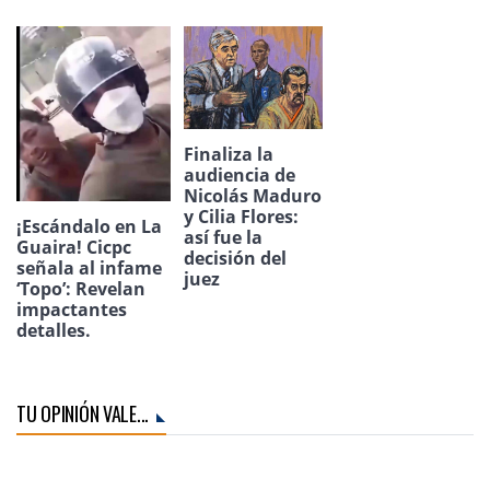
Finaliza la
audiencia de
Nicolás Maduro
y Cilia Flores:
¡Escándalo en La
así fue la
Guaira! Cicpc
decisión del
señala al infame
juez
‘Topo’: Revelan
impactantes
detalles.
TU OPINIÓN VALE...