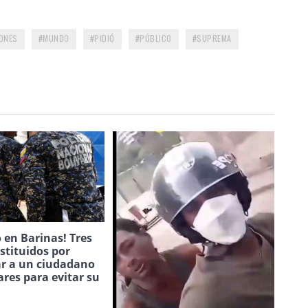
IONES
MUNDO
PIDIÓ
PÚBLICO
SUPREMA
 en Barinas! Tres
estituidos por
ar a un ciudadano
ares para evitar su
.