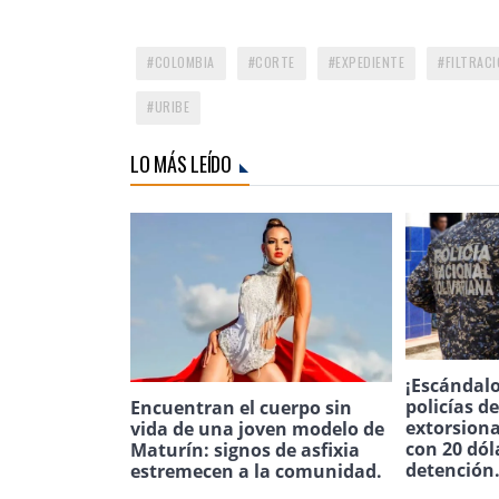
COLOMBIA
CORTE
EXPEDIENTE
FILTRAC
URIBE
LO MÁS LEÍDO
¡Escándalo
policías d
Encuentran el cuerpo sin
extorsion
vida de una joven modelo de
con 20 dól
Maturín: signos de asfixia
detención
estremecen a la comunidad.