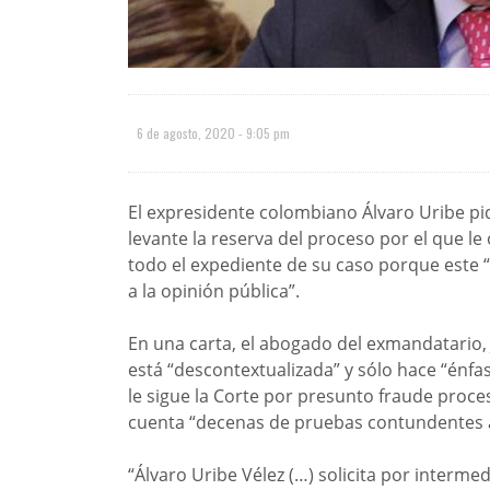
6 de agosto, 2020 - 9:05 pm
El expresidente colombiano Álvaro Uribe pid
levante la reserva del proceso por el que l
todo el expediente de su caso porque este 
a la opinión pública”.
En una carta, el abogado del exmandatario, 
está “descontextualizada” y sólo hace “énfa
le sigue la Corte por presunto fraude proce
cuenta “decenas de pruebas contundentes a
“Álvaro Uribe Vélez (…) solicita por inter