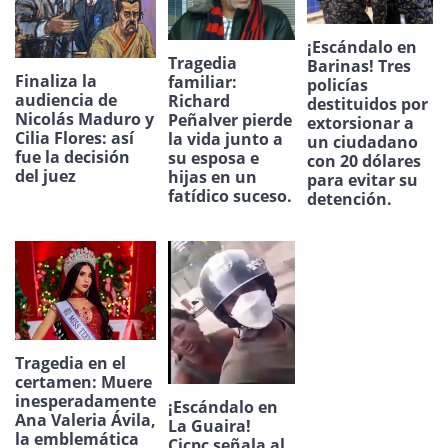
¡Escándalo en
Tragedia
Barinas! Tres
Finaliza la
familiar:
policías
audiencia de
Richard
destituidos por
Nicolás Maduro y
Peñalver pierde
extorsionar a
Cilia Flores: así
la vida junto a
un ciudadano
fue la decisión
su esposa e
con 20 dólares
del juez
hijas en un
para evitar su
fatídico suceso.
detención.
Tragedia en el
certamen: Muere
inesperadamente
¡Escándalo en
Ana Valeria Ávila,
La Guaira!
la emblemática
Cicpc señala al