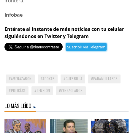
frontera.
Infobae
Entérate al instante de más noticias con tu celular
siguiéndonos en Twitter y Telegram
Suscribir vía Telegram
AMENAZARON
APOYAR
GUERRILLA
PARAMILITARES
POLICÍAS
TENSIÓN
VENEZOLANOS
LO MÁS LEÍDO