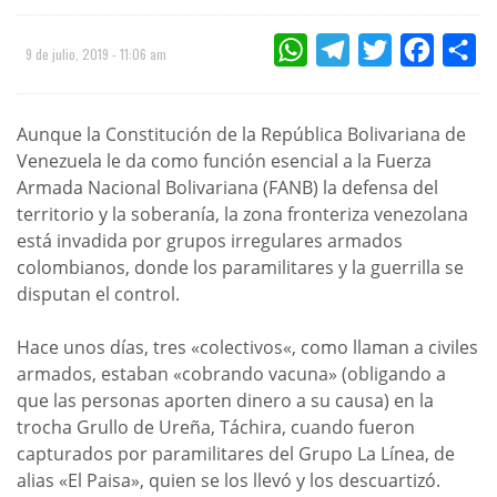
WHATSAPP
TELEGRAM
TWITTER
FACEBOO
CO
9 de julio, 2019 - 11:06 am
Aunque la Constitución de la República Bolivariana de
Venezuela le da como función esencial a la Fuerza
Armada Nacional Bolivariana (FANB) la defensa del
territorio y la soberanía, la zona fronteriza venezolana
está invadida por grupos irregulares armados
colombianos, donde los paramilitares y la guerrilla se
disputan el control.
Hace unos días, tres «colectivos«, como llaman a civiles
armados, estaban «cobrando vacuna» (obligando a
que las personas aporten dinero a su causa) en la
trocha Grullo de Ureña, Táchira, cuando fueron
capturados por paramilitares del Grupo La Línea, de
alias «El Paisa», quien se los llevó y los descuartizó.