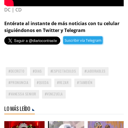
DC | CD
Entérate al instante de más noticias con tu celular
siguiéndonos en Twitter y Telegram
Suscribir vía Telegram
DECRETO
DIAS
ESPECTACULOS
LABORABLES
PRONUNCIA
QUEDA
REZAR
TAMBIÉN
VANESSA SENIOR
VENEZUELA
LO MÁS LEÍDO