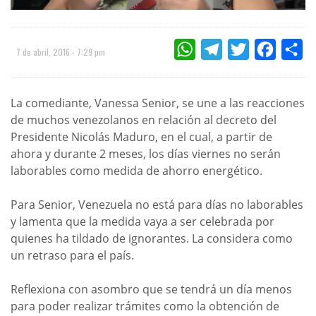
WHATSAPP
TELEGRAM
TWITTER
FACEBOO
CO
7 de abril, 2016 - 7:29 pm
La comediante, Vanessa Senior, se une a las reacciones
de muchos venezolanos en relación al decreto del
Presidente Nicolás Maduro, en el cual, a partir de
ahora y durante 2 meses, los días viernes no serán
laborables como medida de ahorro energético.
Para Senior, Venezuela no está para días no laborables
y lamenta que la medida vaya a ser celebrada por
quienes ha tildado de ignorantes. La considera como
un retraso para el país.
Reflexiona con asombro que se tendrá un día menos
para poder realizar trámites como la obtención de