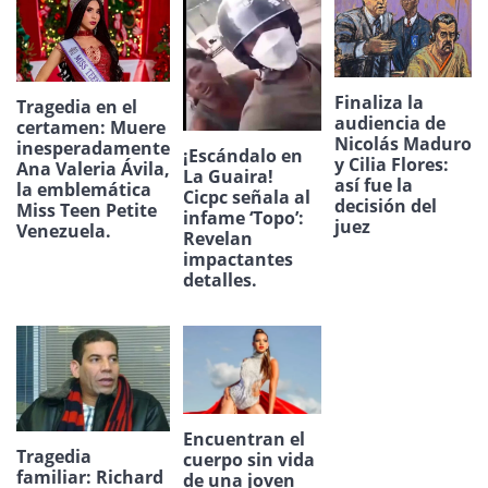
Finaliza la
Tragedia en el
audiencia de
certamen: Muere
Nicolás Maduro
inesperadamente
¡Escándalo en
y Cilia Flores:
Ana Valeria Ávila,
La Guaira!
así fue la
la emblemática
Cicpc señala al
decisión del
Miss Teen Petite
infame ‘Topo’:
juez
Venezuela.
Revelan
impactantes
detalles.
Encuentran el
Tragedia
cuerpo sin vida
familiar: Richard
de una joven