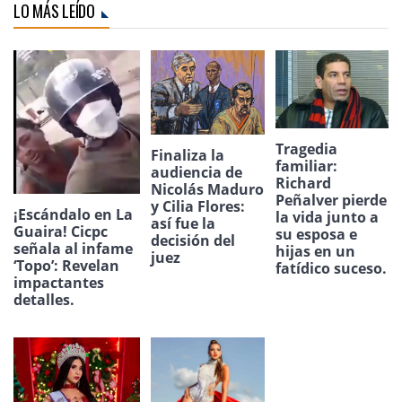
LO MÁS LEÍDO
Tragedia
Finaliza la
familiar:
audiencia de
Richard
Nicolás Maduro
Peñalver pierde
y Cilia Flores:
¡Escándalo en La
la vida junto a
así fue la
Guaira! Cicpc
su esposa e
decisión del
señala al infame
hijas en un
juez
‘Topo’: Revelan
fatídico suceso.
impactantes
detalles.