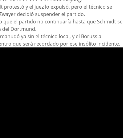
protestó y el juez lo expulsó, pero el técnico se
 Zwayer decidió suspender el partido.
jo que el partido no continuaría hasta que Schmidt se
n del Dortmund.
anudó ya sin el técnico local, y el Borussia
tro que será recordado por ese insólito incidente.