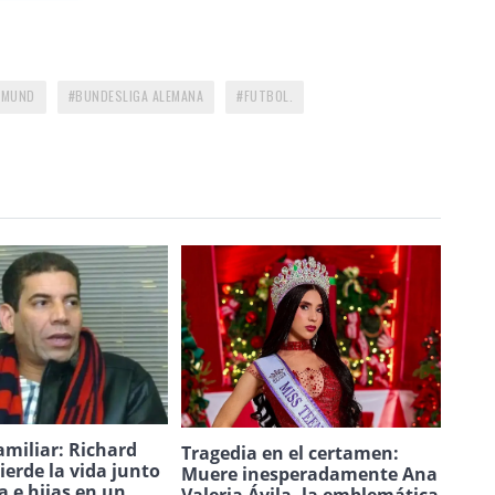
TMUND
BUNDESLIGA ALEMANA
FUTBOL.
amiliar: Richard
Tragedia en el certamen:
ierde la vida junto
Muere inesperadamente Ana
a e hijas en un