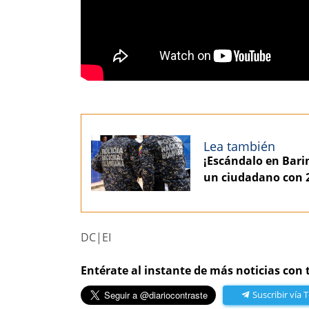
Lea también
¡Escándalo en Barin
un ciudadano con 2
DC|EI
Entérate al instante de más noticias con 
Suscribir vía 