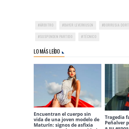
ÁRBITRO
BAYER LEVERKUSEN
BORRUSIA DOR
SUSPENDEN PARTIDO
TÉCNICO
LO MÁS LEÍDO
Encuentran el cuerpo sin
Tragedia f
vida de una joven modelo de
Peñalver p
Maturín: signos de asfixia
a su espos