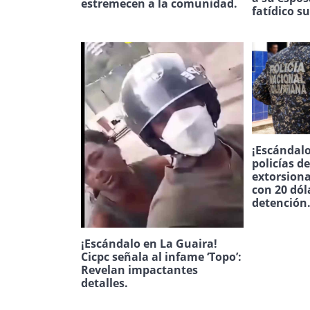
estremecen a la comunidad.
fatídico s
¡Escándalo
policías d
extorsion
con 20 dól
detención
¡Escándalo en La Guaira!
Cicpc señala al infame ‘Topo’:
Revelan impactantes
detalles.