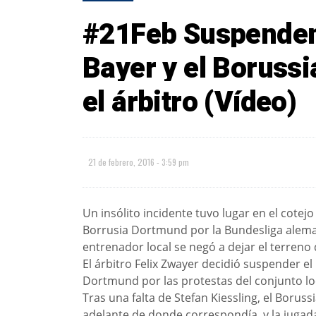
#21Feb Suspenden 
Bayer y el Borussi
el árbitro (Vídeo)
21 de febrero, 2016 - 3:59 pm
Un insólito incidente tuvo lugar en el cotej
Borrusia Dortmund por la Bundesliga aleman
entrenador local se negó a dejar el terreno 
El árbitro Felix Zwayer decidió suspender e
Dortmund por las protestas del conjunto loca
Tras una falta de Stefan Kiessling, el Boru
adelante de donde correspondía, y la jugad