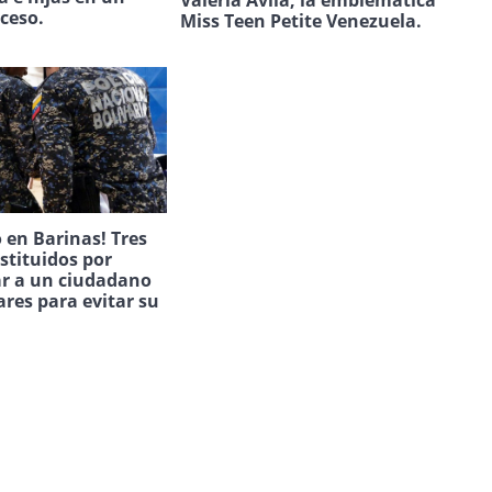
Valeria Ávila, la emblemática
uceso.
Miss Teen Petite Venezuela.
 en Barinas! Tres
estituidos por
ar a un ciudadano
ares para evitar su
.