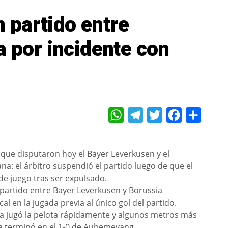
partido entre
a por incidente con
WHATSAPP
TELEGRAM
TWITTER
FACEBOOK
COMPAR
o que disputaron hoy el Bayer Leverkusen y el
a: el árbitro suspendió el partido luego de que el
de juego tras ser expulsado.
l partido entre Bayer Leverkusen y Borussia
l en la jugada previa al único gol del partido.
ssia jugó la pelota rápidamente y algunos metros más
a terminó en el 1-0 de Aubemeyang.