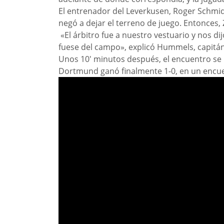
El entrenador del Leverkusen, Roger Schmidt 
negó a dejar el terreno de juego. Entonces,
«El árbitro fue a nuestro vestuario y nos di
fuese del campo», explicó Hummels, capitá
Unos 10′ minutos después, el encuentro se re
Dortmund ganó finalmente 1-0, en un encuen