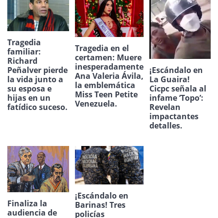
Tragedia
Tragedia en el
familiar:
certamen: Muere
Richard
inesperadamente
¡Escándalo en
Peñalver pierde
Ana Valeria Ávila,
La Guaira!
la vida junto a
la emblemática
Cicpc señala al
su esposa e
Miss Teen Petite
infame ‘Topo’:
hijas en un
Venezuela.
Revelan
fatídico suceso.
impactantes
detalles.
¡Escándalo en
Finaliza la
Barinas! Tres
audiencia de
policías