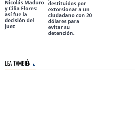
Nicolás Maduro
destituidos por
y Cilia Flores:
extorsionar a un
así fue la
ciudadano con 20
decisión del
dólares para
juez
evitar su
detención.
LEA TAMBIÉN