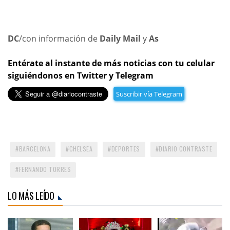
DC
/con información de
Daily Mail
y
As
Entérate al instante de más noticias con tu celular
siguiéndonos en Twitter y Telegram
Suscribir vía Telegram
BARCELONA
CHELSEA
DEPORTES
DIARIO CONTRASTE
FERNANDO TORRES
LO MÁS LEÍDO