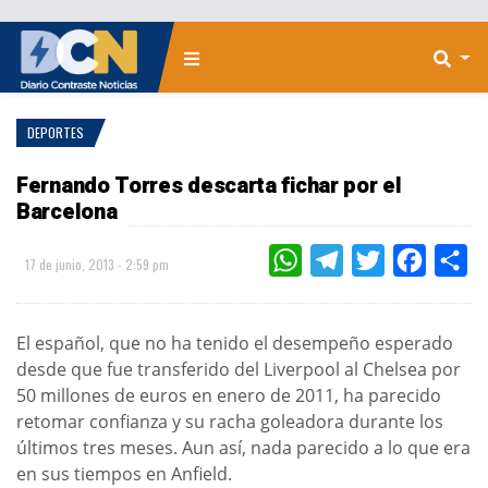
DEPORTES
Fernando Torres descarta fichar por el
Barcelona
WHATSAPP
TELEGRAM
TWITTER
FACEBOO
CO
17 de junio, 2013 - 2:59 pm
El español, que no ha tenido el desempeño esperado
desde que fue transferido del Liverpool al Chelsea por
50 millones de euros en enero de 2011, ha parecido
retomar confianza y su racha goleadora durante los
últimos tres meses. Aun así, nada parecido a lo que era
en sus tiempos en Anfield.