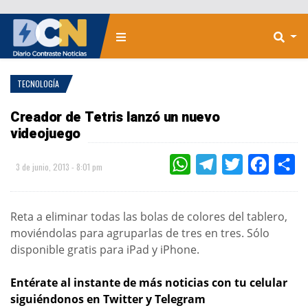
TECNOLOGÍA
Creador de Tetris lanzó un nuevo
videojuego
WHATSAPP
TELEGRAM
TWITTER
FACEBOO
CO
3 de junio, 2013 - 8:01 pm
Reta a eliminar todas las bolas de colores del tablero,
moviéndolas para agruparlas de tres en tres. Sólo
disponible gratis para iPad y iPhone.
Entérate al instante de más noticias con tu celular
siguiéndonos en Twitter y Telegram