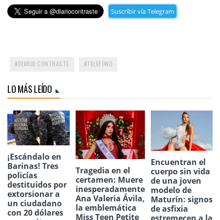
Suscribir vía Telegram
DIARIO CONTRASTE
TELEFONO
LO MÁS LEÍDO
¡Escándalo en
Encuentran el
Barinas! Tres
Tragedia en el
cuerpo sin vida
policías
certamen: Muere
de una joven
destituidos por
inesperadamente
modelo de
extorsionar a
Ana Valeria Ávila,
Maturín: signos
un ciudadano
la emblemática
de asfixia
con 20 dólares
Miss Teen Petite
estremecen a la