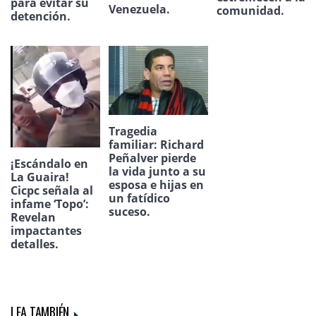
para evitar su
Venezuela.
comunidad.
detención.
Tragedia
familiar: Richard
Peñalver pierde
¡Escándalo en
la vida junto a su
La Guaira!
esposa e hijas en
Cicpc señala al
un fatídico
infame ‘Topo’:
suceso.
Revelan
impactantes
detalles.
LEA TAMBIÉN