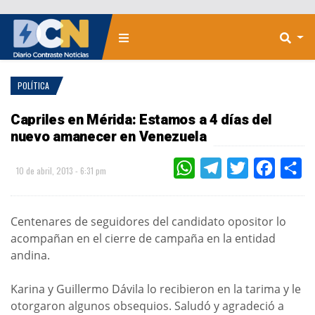
POLÍTICA
Capriles en Mérida: Estamos a 4 días del
nuevo amanecer en Venezuela
WHATSAPP
TELEGRAM
TWITTER
FACEBOO
CO
10 de abril, 2013 - 6:31 pm
Centenares de seguidores del candidato opositor lo
acompañan en el cierre de campaña en la entidad
andina.
Karina y Guillermo Dávila lo recibieron en la tarima y le
otorgaron algunos obsequios. Saludó y agradeció a