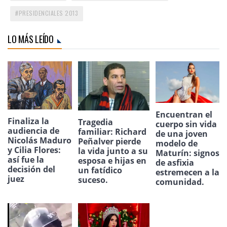
PRESIDENCIALES 2013
LO MÁS LEÍDO
Encuentran el
Finaliza la
Tragedia
cuerpo sin vida
audiencia de
familiar: Richard
de una joven
Nicolás Maduro
Peñalver pierde
modelo de
y Cilia Flores:
la vida junto a su
Maturín: signos
así fue la
esposa e hijas en
de asfixia
decisión del
un fatídico
estremecen a la
juez
suceso.
comunidad.