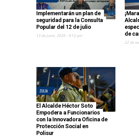
Implementarán un plan de
¡Mara
seguridad para la Consulta
Alcal
Popular del 12 de julio
espec
de ca
13 de junio, 2026 - 4:12 pm
22 de m
ZULIA
El Alcalde Héctor Soto
Empodera a Funcionarios
con la Innovadora Oficina de
Protección Social en
Polisur