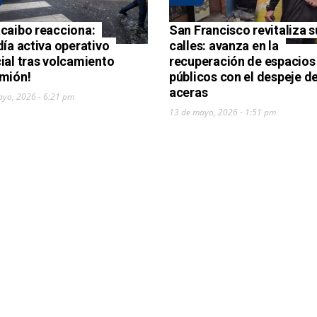
caibo reacciona:
San Francisco revitaliza s
día activa operativo
calles: avanza en la
ial tras volcamiento
recuperación de espacios
mión!
públicos con el despeje d
aceras
ayo, 2026 - 6:21 pm
13 de mayo, 2026 - 1:51 pm