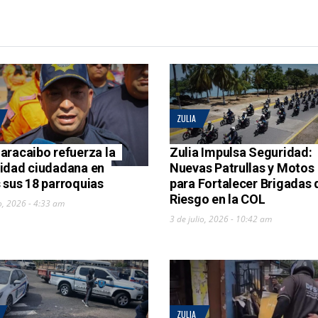
ZULIA
aracaibo refuerza la
Zulia Impulsa Seguridad:
idad ciudadana en
Nuevas Patrullas y Motos
 sus 18 parroquias
para Fortalecer Brigadas 
Riesgo en la COL
io, 2026 - 4:33 am
3 de julio, 2026 - 10:42 am
ZULIA