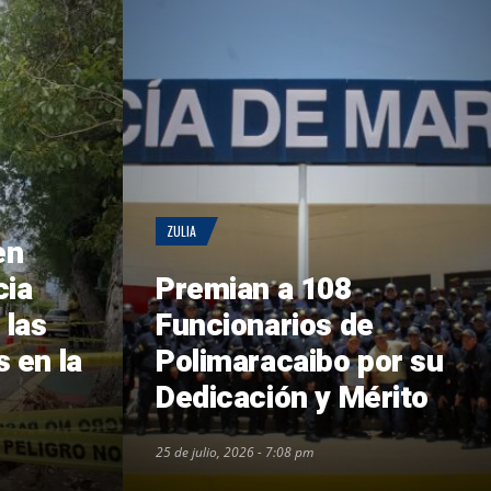
ZULIA
en
cia
Premian a 108
 las
Funcionarios de
s en la
Polimaracaibo por su
Dedicación y Mérito
25 de julio, 2026 - 7:08 pm