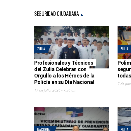
SEGURIDAD CIUDADANA
ZULIA
ZULIA
Profesionales y Técnicos
Polim
del Zulia Celebran con
segur
Orgullo a los Héroes de la
todas
Policía en su Día Nacional
7 de jul
17 de julio, 2026 - 7:36 am
NACIONAL
ZULIA