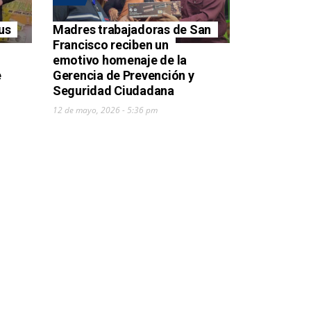
us
Madres trabajadoras de San
Francisco reciben un
emotivo homenaje de la
e
Gerencia de Prevención y
Seguridad Ciudadana
12 de mayo, 2026 - 5:36 pm