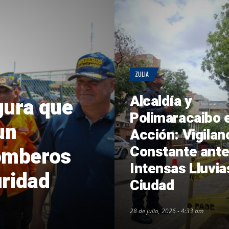
ZULIA
Alcaldía y
gura que
Polimaracaibo 
un
Acción: Vigilan
Constante ante
omberos
Intensas Lluvia
uridad
Ciudad
28 de julio, 2026 - 4:33 am