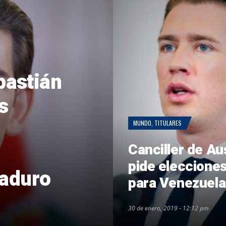
bastián
s
MUNDO
,
TITULARES
Canciller de Au
pide elecciones
Maduro
para Venezuela
30 de enero, 2019 - 12:12 pm