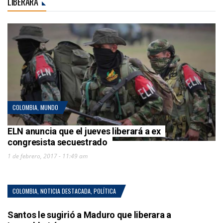
LIBERARA
COLOMBIA
,
MUNDO
ELN anuncia que el jueves liberará a ex
congresista secuestrado
1 de febrero, 2017 - 11:49 am
COLOMBIA
,
NOTICIA DESTACADA
,
POLÍTICA
Santos le sugirió a Maduro que liberara a