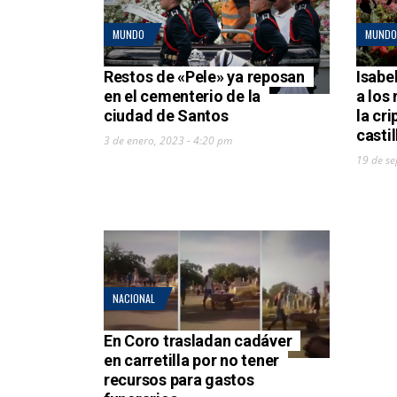
MUNDO
MUNDO
Restos de «Pele» ya reposan
Isabel
en el cementerio de la
a los
ciudad de Santos
la cri
casti
3 de enero, 2023 - 4:20 pm
19 de se
NACIONAL
En Coro trasladan cadáver
en carretilla por no tener
recursos para gastos