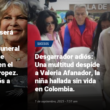
 será
SUCESOS
funeral
de
Desgarrador adiós:
en el
Una multitud despide
ropez.
a Valeria Afanador, la
ós a
niña hallada sin vida
en Colombia.
1 de septiembre, 2025 - 7:51 am