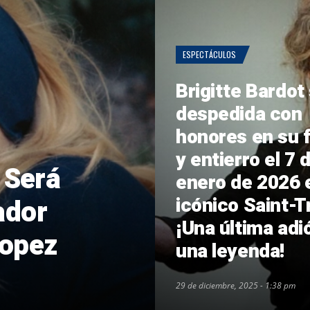
ESPECTÁCULOS
Brigitte Bardot
despedida con
honores en su 
y entierro el 7 
 Será
enero de 2026 
icónico Saint-T
ador
¡Una última adi
ropez
una leyenda!
29 de diciembre, 2025 - 1:38 pm