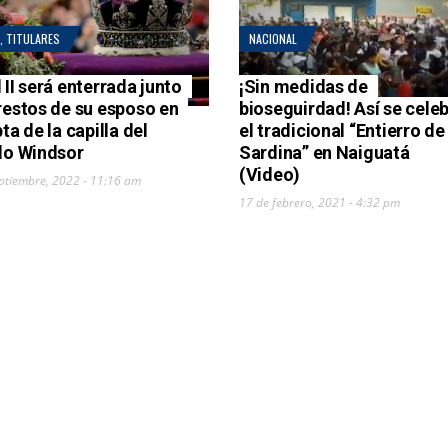
,
TITULARES
NACIONAL
 II será enterrada junto
¡Sin medidas de
 restos de su esposo en
bioseguirdad! Así se cele
pta de la capilla del
el tradicional “Entierro de 
llo Windsor
Sardina” en Naiguatá
(Video)
ptiembre, 2022 - 11:16 am
17 de febrero, 2021 - 4:32 pm