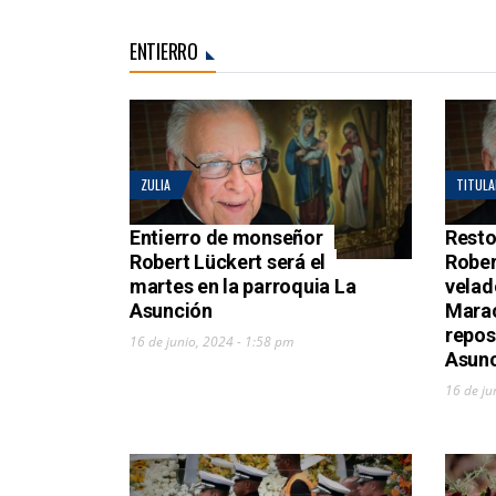
ENTIERRO
ZULIA
TITULA
Entierro de monseñor
Resto
Robert Lückert será el
Rober
martes en la parroquia La
velad
Asunción
Marac
repos
16 de junio, 2024 - 1:58 pm
Asun
16 de ju