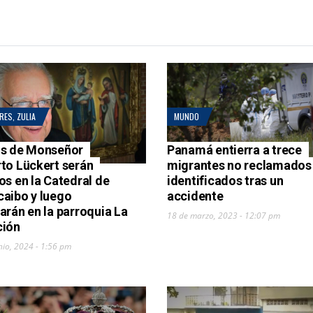
RES
,
ZULIA
MUNDO
s de Monseñor
Panamá entierra a trece
to Lückert serán
migrantes no reclamados 
os en la Catedral de
identificados tras un
aibo y luego
accidente
arán en la parroquia La
18 de marzo, 2023 - 12:07 pm
ción
nio, 2024 - 1:56 pm