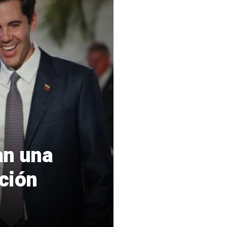
an una
ción