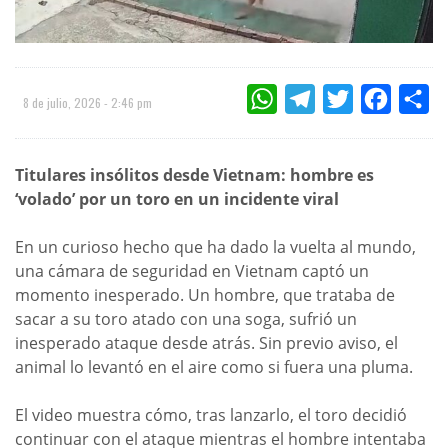
WHATSAPP
TELEGRAM
TWITTER
FACEBOO
CO
8 de julio, 2026 - 2:46 pm
Titulares insólitos desde Vietnam: hombre es
‘volado’ por un toro en un incidente viral
En un curioso hecho que ha dado la vuelta al mundo,
una cámara de seguridad en Vietnam captó un
momento inesperado. Un hombre, que trataba de
sacar a su toro atado con una soga, sufrió un
inesperado ataque desde atrás. Sin previo aviso, el
animal lo levantó en el aire como si fuera una pluma.
El video muestra cómo, tras lanzarlo, el toro decidió
continuar con el ataque mientras el hombre intentaba