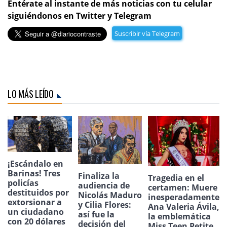
Entérate al instante de más noticias con tu celular
siguiéndonos en Twitter y Telegram
Suscribir vía Telegram
LO MÁS LEÍDO
¡Escándalo en
Barinas! Tres
Finaliza la
Tragedia en el
policías
audiencia de
certamen: Muere
destituidos por
Nicolás Maduro
inesperadamente
extorsionar a
y Cilia Flores:
Ana Valeria Ávila,
un ciudadano
así fue la
la emblemática
con 20 dólares
decisión del
Miss Teen Petite