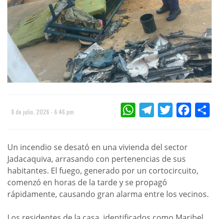
WHATSAPP
TELEGRAM
TWITTER
FACEBOO
CO
8 de julio, 2026 - 6:46 pm
Un incendio se desató en una vivienda del sector
Jadacaquiva, arrasando con pertenencias de sus
habitantes. El fuego, generado por un cortocircuito,
comenzó en horas de la tarde y se propagó
rápidamente, causando gran alarma entre los vecinos.
Los residentes de la casa, identificados como Maribel