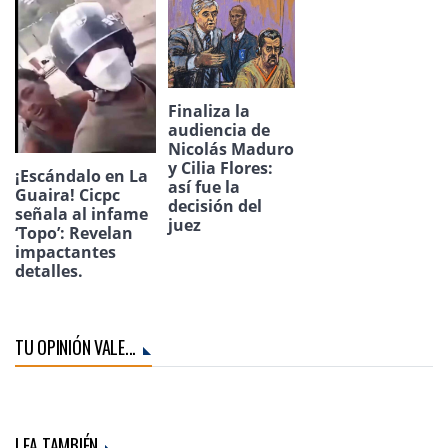
Finaliza la
audiencia de
Nicolás Maduro
y Cilia Flores:
¡Escándalo en La
así fue la
Guaira! Cicpc
decisión del
señala al infame
juez
‘Topo’: Revelan
impactantes
detalles.
TU OPINIÓN VALE...
LEA TAMBIÉN