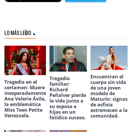
LO MÁS LEÍDO
Encuentran el
Tragedia
Tragedia en el
cuerpo sin vida
familiar:
certamen: Muere
de una joven
Richard
inesperadamente
modelo de
Peñalver pierde
Ana Valeria Ávila,
Maturín: signos
la vida junto a
la emblemática
de asfixia
su esposa e
Miss Teen Petite
estremecen a la
hijas en un
Venezuela.
comunidad.
fatídico suceso.