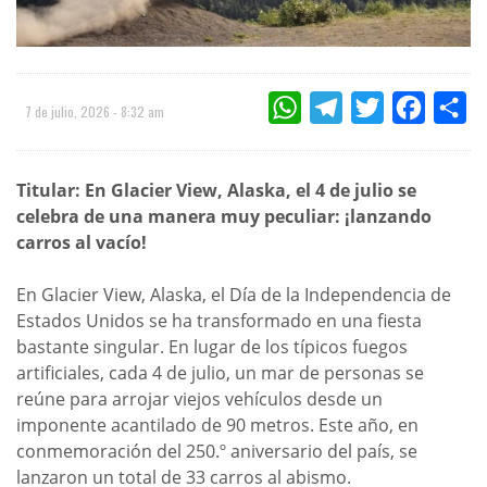
WHATSAPP
TELEGRAM
TWITTER
FACEBOO
CO
7 de julio, 2026 - 8:32 am
Titular: En Glacier View, Alaska, el 4 de julio se
celebra de una manera muy peculiar: ¡lanzando
carros al vacío!
En Glacier View, Alaska, el Día de la Independencia de
Estados Unidos se ha transformado en una fiesta
bastante singular. En lugar de los típicos fuegos
artificiales, cada 4 de julio, un mar de personas se
reúne para arrojar viejos vehículos desde un
imponente acantilado de 90 metros. Este año, en
conmemoración del 250.º aniversario del país, se
lanzaron un total de 33 carros al abismo.