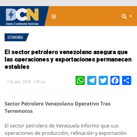
ECONOMÍA
El sector petrolero venezolano asegura que
las operaciones y exportaciones permanecen
estables
WHATSAPP
TELEGRAM
TWITTER
FACEBOO
CO
7 de julio, 2026 - 3:16 pm
Sector Petrolero Venezolano Operativo Tras
Terremotos
El sector petrolero de Venezuela informó que sus
operaciones de producción, refinación y exportación