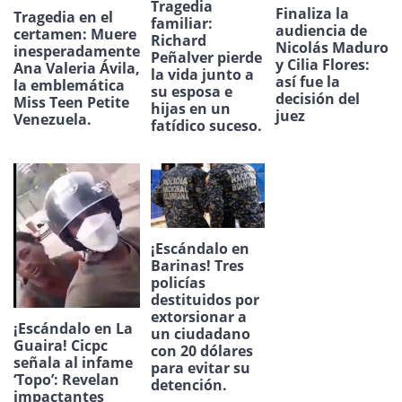
Tragedia
Finaliza la
Tragedia en el
familiar:
audiencia de
certamen: Muere
Richard
Nicolás Maduro
inesperadamente
Peñalver pierde
y Cilia Flores:
Ana Valeria Ávila,
la vida junto a
así fue la
la emblemática
su esposa e
decisión del
Miss Teen Petite
hijas en un
juez
Venezuela.
fatídico suceso.
¡Escándalo en
Barinas! Tres
policías
destituidos por
extorsionar a
¡Escándalo en La
un ciudadano
Guaira! Cicpc
con 20 dólares
señala al infame
para evitar su
‘Topo’: Revelan
detención.
impactantes