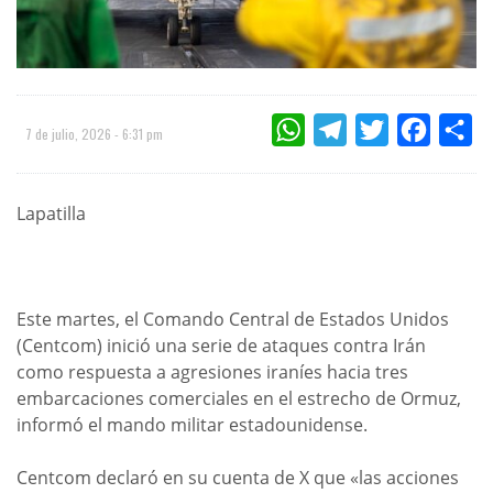
WHATSAPP
TELEGRAM
TWITTER
FACEBOO
CO
7 de julio, 2026 - 6:31 pm
Lapatilla
Este martes, el Comando Central de Estados Unidos
(Centcom) inició una serie de ataques contra Irán
como respuesta a agresiones iraníes hacia tres
embarcaciones comerciales en el estrecho de Ormuz,
informó el mando militar estadounidense.
Centcom declaró en su cuenta de X que «las acciones