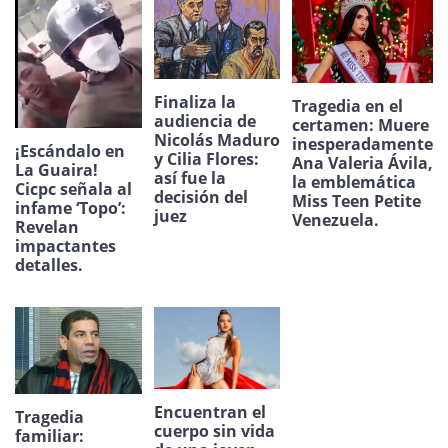
Finaliza la
Tragedia en el
audiencia de
certamen: Muere
Nicolás Maduro
inesperadamente
¡Escándalo en
y Cilia Flores:
Ana Valeria Ávila,
La Guaira!
así fue la
la emblemática
Cicpc señala al
decisión del
Miss Teen Petite
infame ‘Topo’:
juez
Venezuela.
Revelan
impactantes
detalles.
Encuentran el
Tragedia
cuerpo sin vida
familiar: