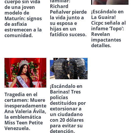
familiar:
cuerpo sin vida
Richard
de una joven
¡Escándalo en
Peñalver pierde
modelo de
La Guaira!
la vida junto a
Maturín: signos
Cicpc señala al
su esposa e
de asfixia
infame ‘Topo’:
hijas en un
estremecen a la
Revelan
fatídico suceso.
comunidad.
impactantes
detalles.
¡Escándalo en
Barinas! Tres
Tragedia en el
policías
certamen: Muere
destituidos por
inesperadamente
extorsionar a
Ana Valeria Ávila,
un ciudadano
la emblemática
con 20 dólares
Miss Teen Petite
para evitar su
Venezuela.
detención.