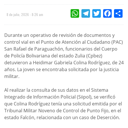
WHATSAPP
TELEGRAM
TWITTER
FACEBOO
CO
8 de julio, 2026 - 8:26 am
Durante un operativo de revisión de documentos y
control vial en el Punto de Atención al Ciudadano (PAC)
San Rafael de Paraguachón, funcionarios del Cuerpo
de Policía Bolivariana del estado Zulia (Cpbez)
detuvieron a Heidimar Gabriela Colina Rodríguez, de 24
años. La joven se encontraba solicitada por la justicia
militar.
Al realizar la consulta de sus datos en el Sistema
Integrado de Información Policial (Siipol), se verificó
que Colina Rodríguez tenía una solicitud emitida por el
Tribunal Militar Noveno de Control de Punto Fijo, en el
estado Falcón, relacionada con un caso de Deserción.