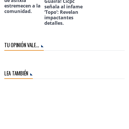
de asfixia
Guaira! Cicpc
estremecen a la
señala al infame
comunidad.
‘Topo’: Revelan
impactantes
detalles.
TU OPINIÓN VALE...
LEA TAMBIÉN