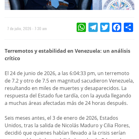
WHATSAPP
TELEGRAM
TWITTER
FACEBOO
CO
7 de julio, 2026 - 7:30 am
Terremotos y estabilidad en Venezuela: un análisis
crítico
El 24 de junio de 2026, a las 6:04:33 pm, un terremoto
de 7.2 y otro de 7.5 en magnitud sacudieron Venezuela,
resultando en miles de muertes y desaparecidos. La
respuesta del Estado fue tardía, con la ayuda llegando
a muchas áreas afectadas más de 24 horas después.
Seis meses antes, el 3 de enero de 2026, Estados
Unidos, tras la salida de Nicolás Maduro y Cilia Flores,
decidió que quienes habían llevado a la crisis serían