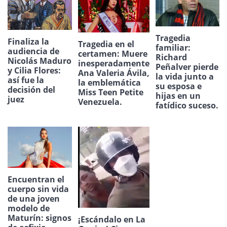
Tragedia
Finaliza la
Tragedia en el
familiar:
audiencia de
certamen: Muere
Richard
Nicolás Maduro
inesperadamente
Peñalver pierde
y Cilia Flores:
Ana Valeria Ávila,
la vida junto a
así fue la
la emblemática
su esposa e
decisión del
Miss Teen Petite
hijas en un
juez
Venezuela.
fatídico suceso.
Encuentran el
cuerpo sin vida
de una joven
modelo de
Maturín: signos
¡Escándalo en La