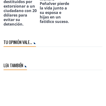
destituidos por
Peñalver pierde
extorsionar a un
la vida junto a
ciudadano con 20
su esposa e
dólares para
hijas en un
evitar su
fatídico suceso.
detención.
TU OPINIÓN VALE...
LEA TAMBIÉN