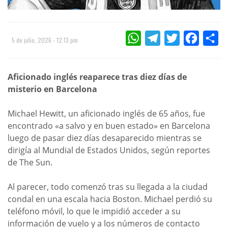
WHATSAPP
TELEGRAM
TWITTER
FACEBOO
CO
5 de julio, 2026 - 12:13 pm
Aficionado inglés reaparece tras diez días de
misterio en Barcelona
Michael Hewitt, un aficionado inglés de 65 años, fue
encontrado «a salvo y en buen estado» en Barcelona
luego de pasar diez días desaparecido mientras se
dirigía al Mundial de Estados Unidos, según reportes
de The Sun.
Al parecer, todo comenzó tras su llegada a la ciudad
condal en una escala hacia Boston. Michael perdió su
teléfono móvil, lo que le impidió acceder a su
información de vuelo y a los números de contacto