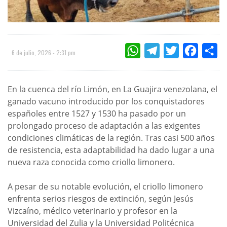
WHATSAPP
TELEGRAM
TWITTER
FACEBOO
CO
6 de julio, 2026 - 2:31 pm
En la cuenca del río Limón, en La Guajira venezolana, el
ganado vacuno introducido por los conquistadores
españoles entre 1527 y 1530 ha pasado por un
prolongado proceso de adaptación a las exigentes
condiciones climáticas de la región. Tras casi 500 años
de resistencia, esta adaptabilidad ha dado lugar a una
nueva raza conocida como criollo limonero.
A pesar de su notable evolución, el criollo limonero
enfrenta serios riesgos de extinción, según Jesús
Vizcaíno, médico veterinario y profesor en la
Universidad del Zulia y la Universidad Politécnica