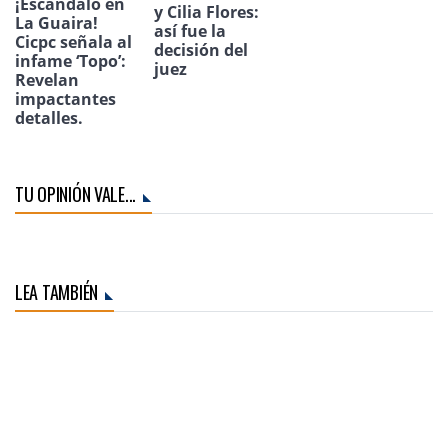
¡Escándalo en
y Cilia Flores:
La Guaira!
así fue la
Cicpc señala al
decisión del
infame ‘Topo’:
juez
Revelan
impactantes
detalles.
TU OPINIÓN VALE...
LEA TAMBIÉN