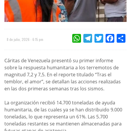
WHATSAPP
TELEGRAM
TWITTER
FACEBOO
CO
8 de julio, 2026 - 6:15 pm
Cáritas de Venezuela presentó su primer informe
sobre la respuesta humanitaria a los terremotos de
magnitud 7,2 y 7,5. En el reporte titulado “Tras el
temblor, el amor”, se detallan las acciones realizadas
en las dos primeras semanas tras los sismos.
La organización recibió 14.700 toneladas de ayuda
humanitaria, de las cuales ya se han distribuido 9.000
toneladas, lo que representa un 61%. Las 5.700
toneladas restantes se mantienen almacenadas para
futuras etapas de asistencia.