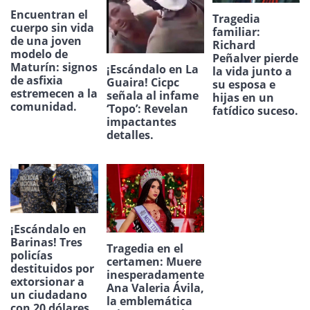
Encuentran el
Tragedia
cuerpo sin vida
familiar:
de una joven
Richard
modelo de
Peñalver pierde
Maturín: signos
¡Escándalo en La
la vida junto a
de asfixia
Guaira! Cicpc
su esposa e
estremecen a la
señala al infame
hijas en un
comunidad.
‘Topo’: Revelan
fatídico suceso.
impactantes
detalles.
¡Escándalo en
Barinas! Tres
Tragedia en el
policías
certamen: Muere
destituidos por
inesperadamente
extorsionar a
Ana Valeria Ávila,
un ciudadano
la emblemática
con 20 dólares