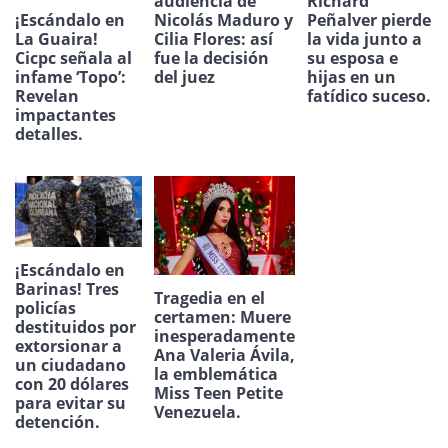
audiencia de
Richard
¡Escándalo en
Nicolás Maduro y
Peñalver pierde
La Guaira!
Cilia Flores: así
la vida junto a
Cicpc señala al
fue la decisión
su esposa e
infame ‘Topo’:
del juez
hijas en un
Revelan
fatídico suceso.
impactantes
detalles.
¡Escándalo en
Barinas! Tres
Tragedia en el
policías
certamen: Muere
destituidos por
inesperadamente
extorsionar a
Ana Valeria Ávila,
un ciudadano
la emblemática
con 20 dólares
Miss Teen Petite
para evitar su
Venezuela.
detención.