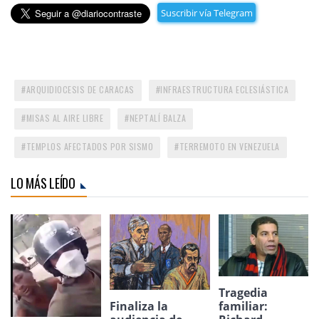
Suscribir vía Telegram
ARQUIDIOCESIS DE CARACAS
INFRAESTRUCTURA ECLESIÁSTICA
MISAS AL AIRE LIBRE
NEPTALÍ BALZA
TEMPLOS AFECTADOS POR SISMO
TERREMOTO EN VENEZUELA
LO MÁS LEÍDO
Tragedia
Finaliza la
familiar: