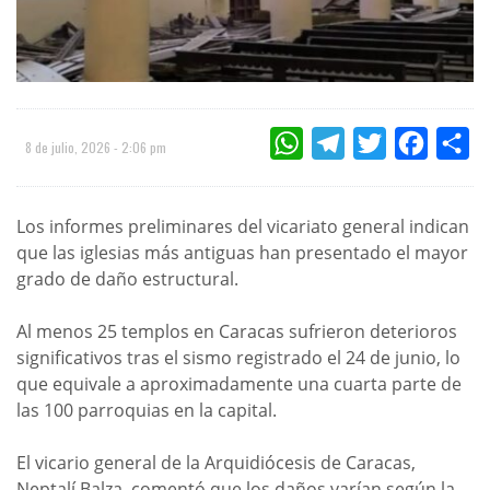
WHATSAPP
TELEGRAM
TWITTER
FACEBOO
CO
8 de julio, 2026 - 2:06 pm
Los informes preliminares del vicariato general indican
que las iglesias más antiguas han presentado el mayor
grado de daño estructural.
Al menos 25 templos en Caracas sufrieron deterioros
significativos tras el sismo registrado el 24 de junio, lo
que equivale a aproximadamente una cuarta parte de
las 100 parroquias en la capital.
El vicario general de la Arquidiócesis de Caracas,
Neptalí Balza, comentó que los daños varían según la