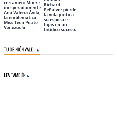
certamen: Muere
Richard
inesperadamente
Peñalver pierde
Ana Valeria Ávila,
la vida junto a
la emblemática
su esposa e
Miss Teen Petite
hijas en un
Venezuela.
fatídico suceso.
TU OPINIÓN VALE...
LEA TAMBIÉN