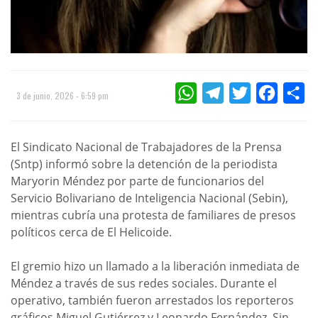
WHATSAPP
TELEGRAM
TWITTER
FACEBOO
CO
3 de junio, 2026 - 6:59 pm
El Sindicato Nacional de Trabajadores de la Prensa
(Sntp) informó sobre la detención de la periodista
Maryorin Méndez por parte de funcionarios del
Servicio Bolivariano de Inteligencia Nacional (Sebin),
mientras cubría una protesta de familiares de presos
políticos cerca de El Helicoide.
El gremio hizo un llamado a la liberación inmediata de
Méndez a través de sus redes sociales. Durante el
operativo, también fueron arrestados los reporteros
gráficos Miguel Gutiérrez y Leonardo Fernández. Sin