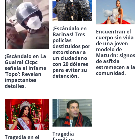
¡Escándalo en
Encuentran el
Barinas! Tres
cuerpo sin vida
policías
de una joven
destituidos por
modelo de
extorsionar a
Maturín: signos
¡Escándalo en La
un ciudadano
de asfixia
Guaira! Cicpc
con 20 dólares
estremecen a la
señala al infame
para evitar su
comunidad.
‘Topo’: Revelan
detención.
impactantes
detalles.
Tragedia
Tragedia en el
familiar: